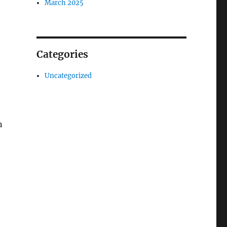
March 2025
Categories
Uncategorized
n