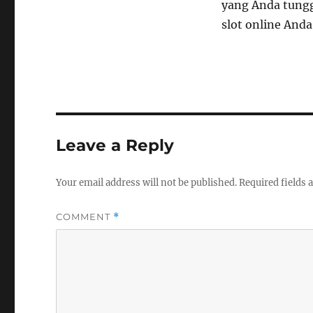
yang Anda tungg
slot online Anda 
Leave a Reply
Your email address will not be published.
Required fields
COMMENT
*