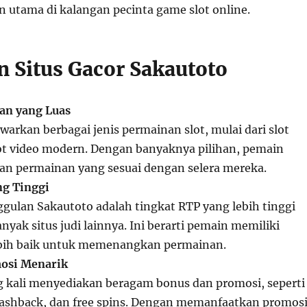
an utama di kalangan pecinta game slot online.
n Situs Gacor Sakautoto
n yang Luas
arkan berbagai jenis permainan slot, mulai dari slot
lot video modern. Dengan banyaknya pilihan, pemain
n permainan yang sesuai dengan selera mereka.
ng Tinggi
ggulan Sakautoto adalah tingkat RTP yang lebih tinggi
yak situs judi lainnya. Ini berarti pemain memiliki
ebih baik untuk memenangkan permainan.
osi Menarik
g kali menyediakan beragam bonus dan promosi, seperti
cashback, dan free spins. Dengan memanfaatkan promos