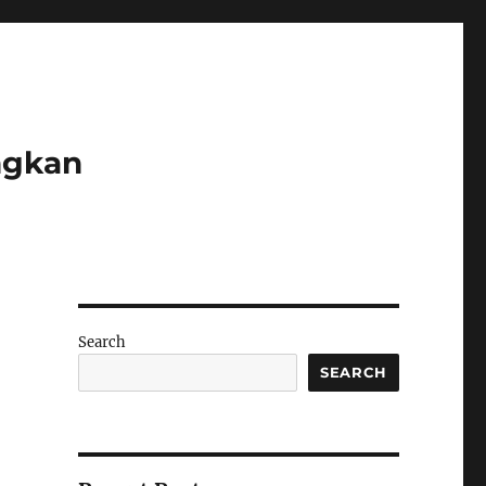
ngkan
Search
SEARCH