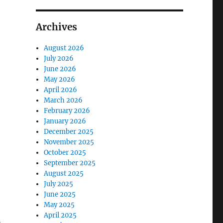
Archives
August 2026
July 2026
June 2026
May 2026
April 2026
March 2026
February 2026
January 2026
December 2025
November 2025
October 2025
September 2025
August 2025
July 2025
June 2025
May 2025
April 2025
i