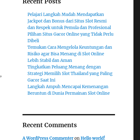
Recent Posts
Pelajari Langkah Mudah Mendapatkan
Jackpot dan Bonus dari Situs Slot Resmi
dan Respek untuk Pemula dan Profesional
Pilihan Situs Gacor Online yang Tidak Perlu
Dibeli
Temukan Cara Mengelola Keuntungan dan
Risiko agar Bisa Menang di Slot Online
Lebih Stabil dan Aman
Tingkatkan Peluang Menang dengan
Strategi Memilih Slot Thailand yang Paling
,
Gacor Saat Ini
Langkah Ampuh Mencapai Kemenangan
Beruntun di Dunia Permainan Slot Online
Recent Comments
A WordPress Commenter
on
Hello world!