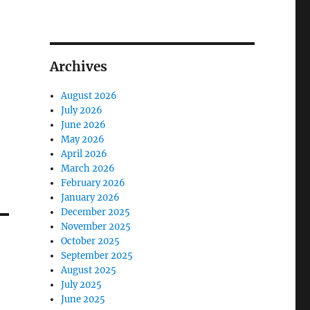
Archives
August 2026
July 2026
June 2026
May 2026
April 2026
March 2026
February 2026
January 2026
December 2025
November 2025
October 2025
September 2025
August 2025
July 2025
June 2025