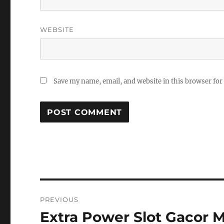
WEBSITE
Save my name, email, and website in this browser for
Post
PREVIOUS
navigation
Extra Power Slot Gacor 
Previous