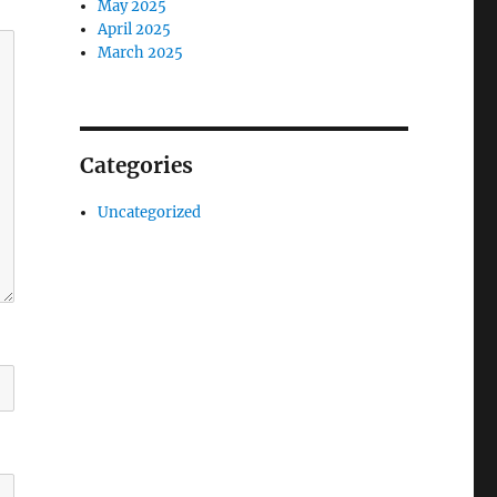
May 2025
April 2025
March 2025
Categories
Uncategorized