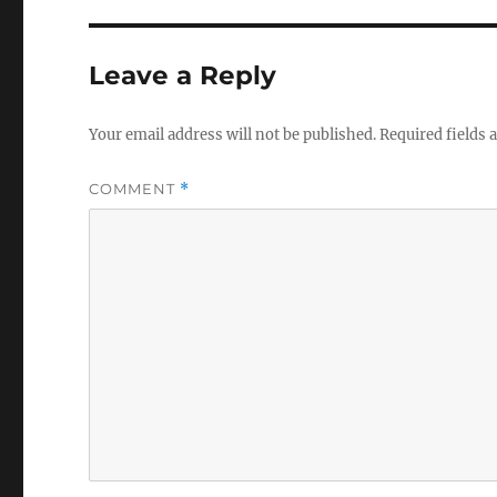
Leave a Reply
Your email address will not be published.
Required fields
COMMENT
*