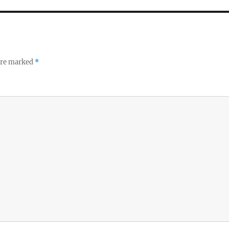
 are marked
*