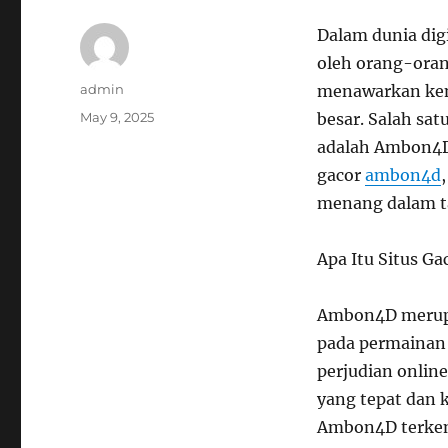
Dalam dunia dig
oleh orang-oran
Author
admin
menawarkan kem
Posted
May 9, 2025
besar. Salah sat
on
adalah Ambon4D.
gacor
ambon4d
menang dalam ta
Apa Itu Situs G
Ambon4D merupa
pada permainan 
perjudian onlin
yang tepat dan 
Ambon4D terkena