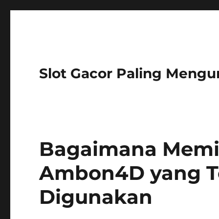
Slot Gacor Paling Men
Bagaimana Memil
Ambon4D yang T
Digunakan