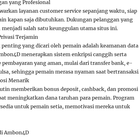
an yang Profesional
rkan layanan customer service sepanjang waktu, siap
n kapan saja dibutuhkan. Dukungan pelanggan yang
 menjadi salah satu keunggulan utama situs ini.
rivasi Terjamin
k penting yang dicari oleh pemain adalah keamanan data
Ambon4D menerapkan sistem enkripsi canggih serta
 pembayaran yang aman, mulai dari transfer bank, e-
pulsa, sehingga pemain merasa nyaman saat bertransaksi
osi Menarik
a rutin memberikan bonus deposit, cashback, dan promosi
pat meningkatkan dana taruhan para pemain. Program
tersedia untuk pemain setia, memotivasi mereka untuk
 di Ambon4D