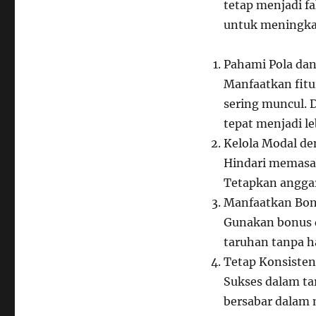
tetap menjadi fa
untuk meningka
Pahami Pola dan
Manfaatkan fitu
sering muncul. 
tepat menjadi le
Kelola Modal de
Hindari memasan
Tetapkan anggar
Manfaatkan Bon
Gunakan bonus 
taruhan tanpa 
Tetap Konsisten
Sukses dalam ta
bersabar dalam m