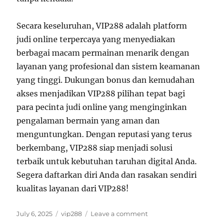
Secara keseluruhan, VIP288 adalah platform
judi online terpercaya yang menyediakan
berbagai macam permainan menarik dengan
layanan yang profesional dan sistem keamanan
yang tinggi. Dukungan bonus dan kemudahan
akses menjadikan VIP288 pilihan tepat bagi
para pecinta judi online yang menginginkan
pengalaman bermain yang aman dan
menguntungkan. Dengan reputasi yang terus
berkembang, VIP288 siap menjadi solusi
terbaik untuk kebutuhan taruhan digital Anda.
Segera daftarkan diri Anda dan rasakan sendiri
kualitas layanan dari VIP288!
Posted
Tags
on
July 6, 2025
vip288
Leave a comment