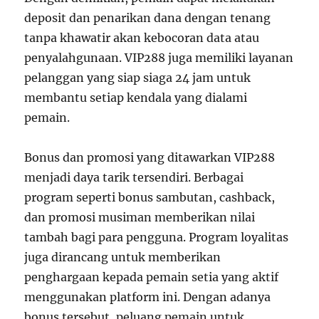
deposit dan penarikan dana dengan tenang
tanpa khawatir akan kebocoran data atau
penyalahgunaan. VIP288 juga memiliki layanan
pelanggan yang siap siaga 24 jam untuk
membantu setiap kendala yang dialami
pemain.
Bonus dan promosi yang ditawarkan VIP288
menjadi daya tarik tersendiri. Berbagai
program seperti bonus sambutan, cashback,
dan promosi musiman memberikan nilai
tambah bagi para pengguna. Program loyalitas
juga dirancang untuk memberikan
penghargaan kepada pemain setia yang aktif
menggunakan platform ini. Dengan adanya
bonus tersebut, peluang pemain untuk