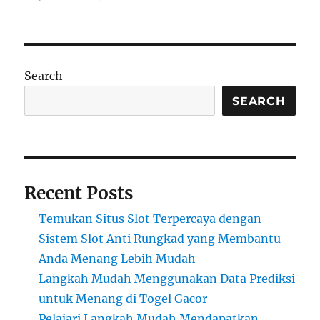
on
VIP288:
Solusi
Terbaik
Platform
Judi
Search
Online
dengan
SEARCH
Layanan
Profesional
dan
Keamanan
Tinggi
Recent Posts
Temukan Situs Slot Terpercaya dengan
Sistem Slot Anti Rungkad yang Membantu
Anda Menang Lebih Mudah
Langkah Mudah Menggunakan Data Prediksi
untuk Menang di Togel Gacor
Pelajari Langkah Mudah Mendapatkan