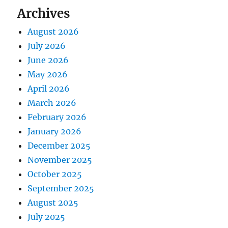
Archives
August 2026
July 2026
June 2026
May 2026
April 2026
March 2026
February 2026
January 2026
December 2025
November 2025
October 2025
September 2025
August 2025
July 2025