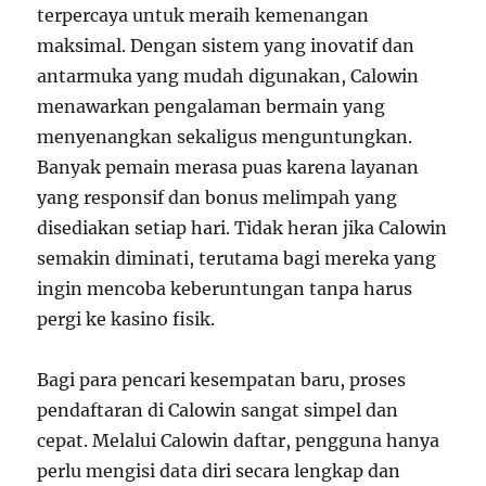
terpercaya untuk meraih kemenangan
maksimal. Dengan sistem yang inovatif dan
antarmuka yang mudah digunakan, Calowin
menawarkan pengalaman bermain yang
menyenangkan sekaligus menguntungkan.
Banyak pemain merasa puas karena layanan
yang responsif dan bonus melimpah yang
disediakan setiap hari. Tidak heran jika Calowin
semakin diminati, terutama bagi mereka yang
ingin mencoba keberuntungan tanpa harus
pergi ke kasino fisik.
Bagi para pencari kesempatan baru, proses
pendaftaran di Calowin sangat simpel dan
cepat. Melalui Calowin daftar, pengguna hanya
perlu mengisi data diri secara lengkap dan