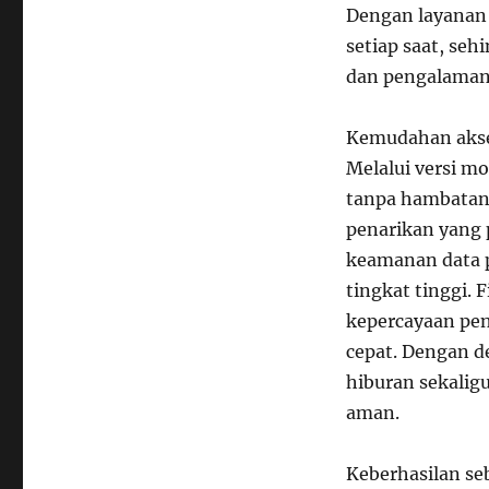
Dengan layanan
setiap saat, se
dan pengalaman
Kemudahan akses 
Melalui versi mo
tanpa hambatan.
penarikan yang 
keamanan data pr
tingkat tinggi.
kepercayaan pen
cepat. Dengan d
hiburan sekalig
aman.
Keberhasilan se