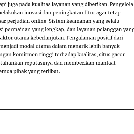
pi juga pada kualitas layanan yang diberikan. Pengelola
melakukan inovasi dan peningkatan fitur agar tetap
sar perjudian online. Sistem keamanan yang selalu
iasi permainan yang lengkap, dan layanan pelanggan yan
aktor utama keberlanjutan. Pengalaman positif dari
menjadi modal utama dalam menarik lebih banyak
ngan komitmen tinggi terhadap kualitas, situs gacor
ahankan reputasinya dan memberikan manfaat
emua pihak yang terlibat.