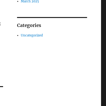
March 2025
g
Categories
Uncategorized