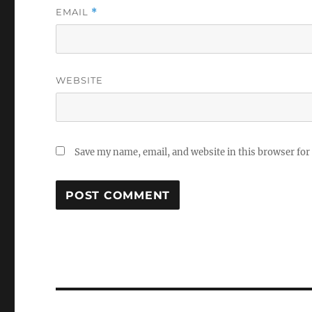
EMAIL
*
WEBSITE
Save my name, email, and website in this browser for
Post