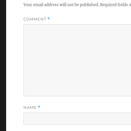
Your email address will not be published.
Required fields
COMMENT
*
NAME
*