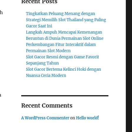
Recent Posts
ih
Tingkatkan Peluang Menang dengan
Strategi Memilih Slot Thailand yang Paling
Gacor Saat Ini
Langkah Ampuh Mencapai Kemenangan
Beruntun di Dunia Permainan Slot Online
Perkembangan Fitur Interaktif dalam
Permainan Slot Modern
Slot Gacor Resmi dengan Game Favorit
Sepanjang Tahun
Slot Gacor Bertema Kelinci Hoki dengan
Nuansa Ceria Modern
a
Recent Comments
A WordPress Commenter
on
Hello world!