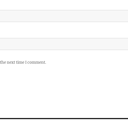
 the next time I comment.