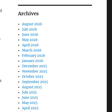
at
Archives
August 2026
July 2026
June 2026
a
May 2026
April 2026
March 2026
February 2026
January 2026
December 2025
November 2025
October 2025
n
September 2025
August 2025
July 2025
June 2025
May 2025
April 2025