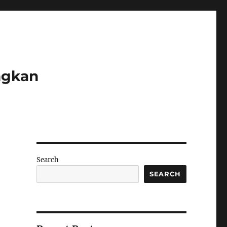
ngkan
Search
SEARCH