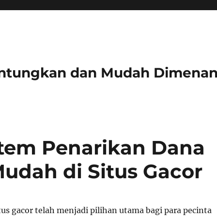
guntungkan dan Mudah Dimena
stem Penarikan Dana
udah di Situs Gacor
tus gacor telah menjadi pilihan utama bagi para pecinta