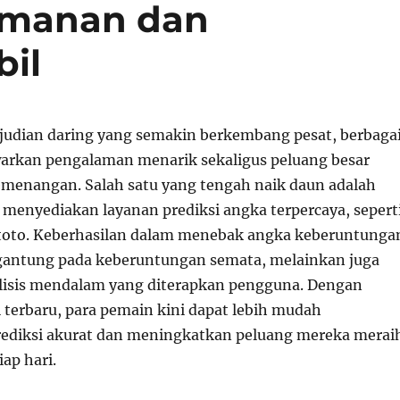
manan dan
il
judian daring yang semakin berkembang pesat, berbaga
arkan pengalaman menarik sekaligus peluang besar
menangan. Salah satu yang tengah naik daun adalah
g menyediakan layanan prediksi angka terpercaya, sepert
 toto. Keberhasilan dalam menebak angka keberuntunga
gantung pada keberuntungan semata, melainkan juga
alisis mendalam yang diterapkan pengguna. Dengan
 terbaru, para pemain kini dapat lebih mudah
ediksi akurat dan meningkatkan peluang mereka merai
iap hari.