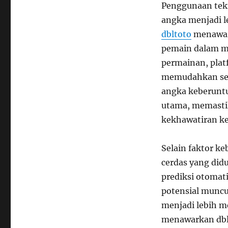
Penggunaan tekn
angka menjadi l
dbltoto
menawark
pemain dalam me
permainan, plat
memudahkan set
angka keberuntu
utama, memastik
kekhawatiran ke
Selain faktor k
cerdas yang di
prediksi otomat
potensial muncu
menjadi lebih 
menawarkan dblt