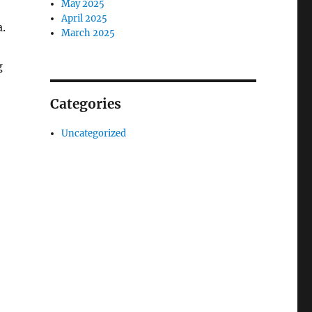
May 2025
April 2025
.
March 2025
g
Categories
Uncategorized