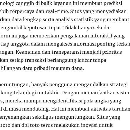
ologi canggih di balik layanan ini membuat prediksi
ebih terpercaya dan real-time. Situs yang menyediakan
an data lengkap serta analisis statistik yang membant
ngambil keputusan tepat. Tidak hanya sekedar
form ini juga memberikan pengalaman interaktif yang
iap anggota dalam mengakses informasi penting terkai
ngan. Keamanan dan transparansi menjadi prioritas
an setiap transaksi berlangsung lancar tanpa
hilangan data pribadi maupun dana.
eberuntungan, banyak pengguna mengandalkan strategi
dukung teknologi mutakhir. Dengan memanfaatkan siste
is, mereka mampu mengidentifikasi pola angka yang
l di masa mendatang. Hal ini membuat aktivitas taruha
menyenangkan sekaligus menguntungkan. Situs yang
oto dan dbl toto terus melakukan inovasi untuk