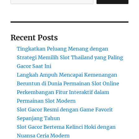
Recent Posts
Tingkatkan Peluang Menang dengan
Strategi Memilih Slot Thailand yang Paling
Gacor Saat Ini
Langkah Ampuh Mencapai Kemenangan
Beruntun di Dunia Permainan Slot Online
Perkembangan Fitur Interaktif dalam
Permainan Slot Modern
Slot Gacor Resmi dengan Game Favorit
Sepanjang Tahun
Slot Gacor Bertema Kelinci Hoki dengan
Nuansa Ceria Modern