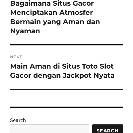
navigation
Bagaimana Situs Gacor
Previous
post:
Menciptakan Atmosfer
Bermain yang Aman dan
Nyaman
NEXT
Main Aman di Situs Toto Slot
Next
post:
Gacor dengan Jackpot Nyata
Search
SEARCH