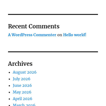
Recent Comments
A WordPress Commenter
on
Hello world!
Archives
August 2026
July 2026
June 2026
May 2026
April 2026
March 2026