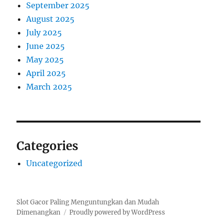
September 2025
August 2025
July 2025
June 2025
May 2025
April 2025
March 2025
Categories
Uncategorized
Slot Gacor Paling Menguntungkan dan Mudah
Dimenangkan
Proudly powered by WordPress