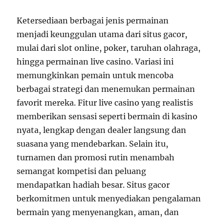
Ketersediaan berbagai jenis permainan
menjadi keunggulan utama dari situs gacor,
mulai dari slot online, poker, taruhan olahraga,
hingga permainan live casino. Variasi ini
memungkinkan pemain untuk mencoba
berbagai strategi dan menemukan permainan
favorit mereka. Fitur live casino yang realistis
memberikan sensasi seperti bermain di kasino
nyata, lengkap dengan dealer langsung dan
suasana yang mendebarkan. Selain itu,
turnamen dan promosi rutin menambah
semangat kompetisi dan peluang
mendapatkan hadiah besar. Situs gacor
berkomitmen untuk menyediakan pengalaman
bermain yang menyenangkan, aman, dan