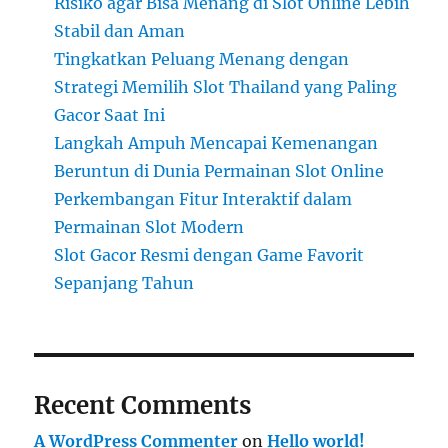
Risiko agar Bisa Menang di Slot Online Lebih
Stabil dan Aman
Tingkatkan Peluang Menang dengan
Strategi Memilih Slot Thailand yang Paling
Gacor Saat Ini
Langkah Ampuh Mencapai Kemenangan
Beruntun di Dunia Permainan Slot Online
Perkembangan Fitur Interaktif dalam
Permainan Slot Modern
Slot Gacor Resmi dengan Game Favorit
Sepanjang Tahun
Recent Comments
A WordPress Commenter
on
Hello world!