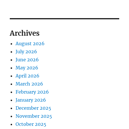
Archives
August 2026
July 2026
June 2026
May 2026
April 2026
March 2026
February 2026
January 2026
December 2025
November 2025
October 2025