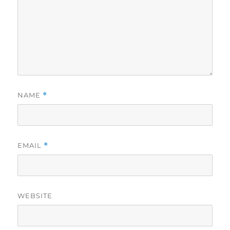
NAME
*
EMAIL
*
WEBSITE