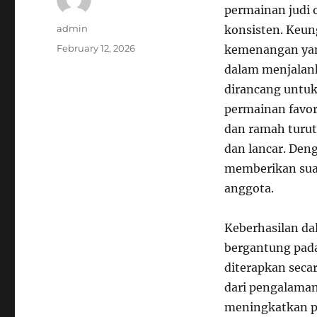
permainan judi 
Author
admin
konsisten. Keung
Posted
February 12, 2026
kemenangan yang
on
dalam menjalank
dirancang untu
permainan favori
dan ramah turu
dan lancar. Den
memberikan sua
anggota.
Keberhasilan da
bergantung pada
diterapkan seca
dari pengalaman 
meningkatkan pe