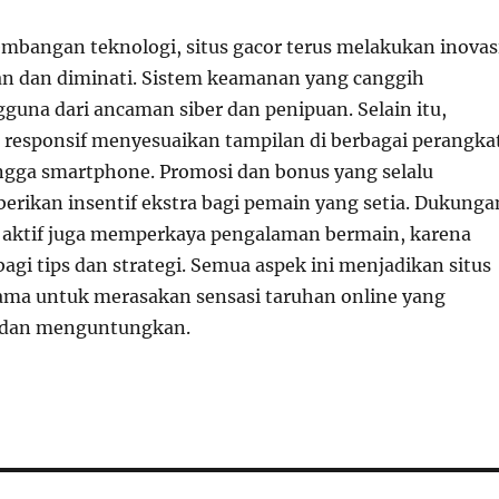
mbangan teknologi, situs gacor terus melakukan inovas
van dan diminati. Sistem keamanan yang canggih
guna dari ancaman siber dan penipuan. Selain itu,
responsif menyesuaikan tampilan di berbagai perangka
ingga smartphone. Promosi dan bonus yang selalu
erikan insentif ekstra bagi pemain yang setia. Dukunga
 aktif juga memperkaya pengalaman bermain, karena
agi tips dan strategi. Semua aspek ini menjadikan situs
tama untuk merasakan sensasi taruhan online yang
dan menguntungkan.