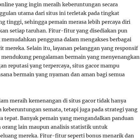
online yang ingin meraih keberuntungan secara
gulan utama dari situs ini terletak pada tingkat
 tinggi, sehingga pemain merasa lebih percaya diri
an setiap taruhan. Fitur-fitur yang disediakan pun
k memudahkan pengguna dalam mengakses berbagai
t mereka. Selain itu, layanan pelanggan yang responsif
t mendukung pengalaman bermain yang menyenangkan
gan reputasi yang terpercaya, situs gacor mampu
sana bermain yang nyaman dan aman bagi semua
lam meraih kemenangan di situs gacor tidak hanya
 keberuntungan semata, tetapi juga pada strategi yang
ra tepat. Banyak pemain yang mengandalkan panduan
orang lain maupun analisis statistik untuk
luang mereka. Fitur-fitur seperti bonus menarik dan