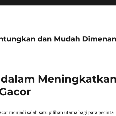
guntungkan dan Mudah Dimena
 dalam Meningkatka
 Gacor
acor menjadi salah satu pilihan utama bagi para pecinta