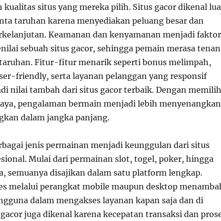
 kualitas situs yang mereka pilih. Situs gacor dikenal lu
inta taruhan karena menyediakan peluang besar dan
kelanjutan. Keamanan dan kenyamanan menjadi faktor
ilai sebuah situs gacor, sehingga pemain merasa tena
aruhan. Fitur-fitur menarik seperti bonus melimpah,
ser-friendly, serta layanan pelanggan yang responsif
di nilai tambah dari situs gacor terbaik. Dengan memili
rcaya, pengalaman bermain menjadi lebih menyenangkan
kan dalam jangka panjang.
rbagai jenis permainan menjadi keunggulan dari situs
sional. Mulai dari permainan slot, togel, poker, hingga
a, semuanya disajikan dalam satu platform lengkap.
s melalui perangkat mobile maupun desktop menamba
gguna dalam mengakses layanan kapan saja dan di
 gacor juga dikenal karena kecepatan transaksi dan pros