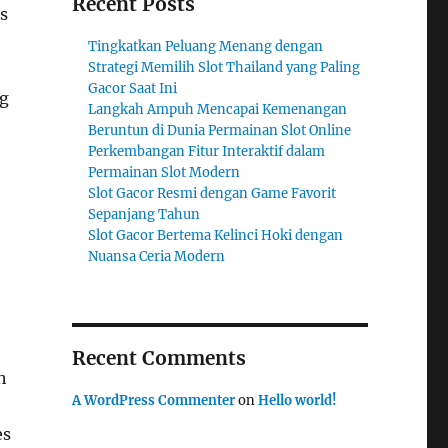
Recent Posts
as
Tingkatkan Peluang Menang dengan
Strategi Memilih Slot Thailand yang Paling
Gacor Saat Ini
ng
Langkah Ampuh Mencapai Kemenangan
Beruntun di Dunia Permainan Slot Online
Perkembangan Fitur Interaktif dalam
Permainan Slot Modern
h
Slot Gacor Resmi dengan Game Favorit
Sepanjang Tahun
Slot Gacor Bertema Kelinci Hoki dengan
Nuansa Ceria Modern
Recent Comments
h
A WordPress Commenter
on
Hello world!
es