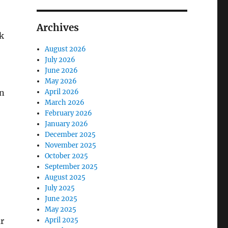
Archives
k
August 2026
July 2026
June 2026
May 2026
an
April 2026
March 2026
February 2026
January 2026
December 2025
November 2025
October 2025
September 2025
August 2025
July 2025
June 2025
May 2025
r
April 2025