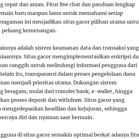
 cepat dan aman. Fitur live chat dan panduan lengkap
main baru maupun lama untuk memahami setiap
ragaman ini menjadikan situs gacor pilihan utama untu
 peluang kemenangan.
lainnya adalah sistem keamanan data dan transaksi yang
siaannya. Situs gacor mengimplementasikan enkripsi d
an canggih untuk melindungi informasi pengguna dari
Selain itu, transparansi dalam proses pengelolaan dana
inan menjadi prioritas utama. Dukungan sistem
 beragam, mulai dari transfer bank, e-wallet, hingga
an proses deposit dan withdraw. Situs gacor yang
lu mengedepankan keadilan dan kejujuran, sehingga
ercaya diri dan nyaman saat bermain.
guna di situs gacor semakin optimal berkat adanya fitu