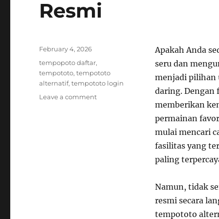
Resmi
Posted
February 4, 2026
Apakah Anda se
on
Tags
tempopoto daftar
,
seru dan mengu
tempototo
,
tempototo
menjadi pilihan
alternatif
,
tempototo login
daring. Dengan 
on
Leave a comment
memberikan ken
Tingkatkan
Peluang
permainan favor
Lewat
mulai mencari c
Sistem
fasilitas yang t
Resmi
paling terpercay
Namun, tidak s
resmi secara la
tempototo alter