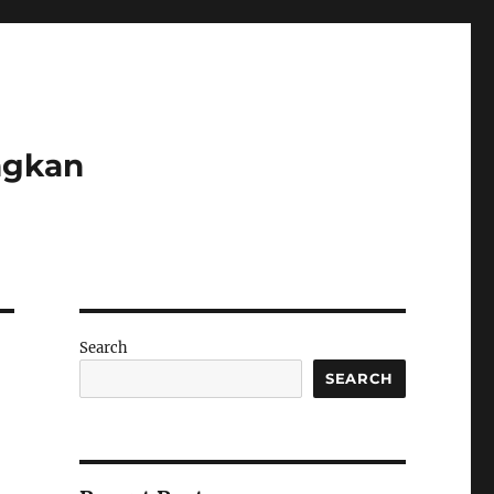
ngkan
Search
SEARCH