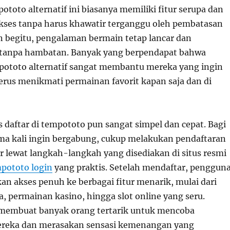
ototo alternatif ini biasanya memiliki fitur serupa dan
kses tanpa harus khawatir terganggu oleh pembatasan
n begitu, pengalaman bermain tetap lancar dan
anpa hambatan. Banyak yang berpendapat bahwa
ototo alternatif sangat membantu mereka yang ingin
terus menikmati permainan favorit kapan saja dan di
es daftar di tempototo pun sangat simpel dan cepat. Bagi
ma kali ingin bergabung, cukup melakukan pendaftaran
r lewat langkah-langkah yang disediakan di situs resmi
pototo login
yang praktis. Setelah mendaftar, penggun
n akses penuh ke berbagai fitur menarik, mulai dari
, permainan kasino, hingga slot online yang seru.
membuat banyak orang tertarik untuk mencoba
reka dan merasakan sensasi kemenangan yang