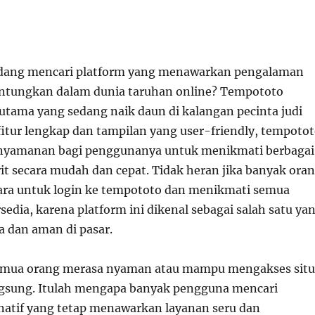
dang mencari platform yang menawarkan pengalaman
ntungkan dalam dunia taruhan online? Tempototo
 utama yang sedang naik daun di kalangan pecinta judi
fitur lengkap dan tampilan yang user-friendly, tempoto
yamanan bagi penggunanya untuk menikmati berbagai
it secara mudah dan cepat. Tidak heran jika banyak ora
ara untuk login ke tempototo dan menikmati semua
ersedia, karena platform ini dikenal sebagai salah satu ya
a dan aman di pasar.
emua orang merasa nyaman atau mampu mengakses situ
ngsung. Itulah mengapa banyak pengguna mencari
natif yang tetap menawarkan layanan seru dan