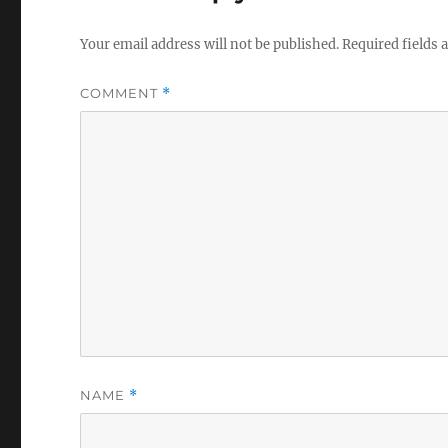
Your email address will not be published.
Required fields
COMMENT
*
NAME
*