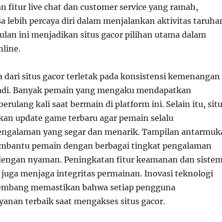
 fitur live chat dan customer service yang ramah,
 lebih percaya diri dalam menjalankan aktivitas taruha
lan ini menjadikan situs gacor pilihan utama dalam
nline.
a dari situs gacor terletak pada konsistensi kemenangan
rjadi. Banyak pemain yang mengaku mendapatkan
rulang kali saat bermain di platform ini. Selain itu, sit
ukan update game terbaru agar pemain selalu
ngalaman yang segar dan menarik. Tampilan antarmuk
embantu pemain dengan berbagai tingkat pengalaman
dengan nyaman. Peningkatan fitur keamanan dan siste
 juga menjaga integritas permainan. Inovasi teknologi
kembang memastikan bahwa setiap pengguna
anan terbaik saat mengakses situs gacor.