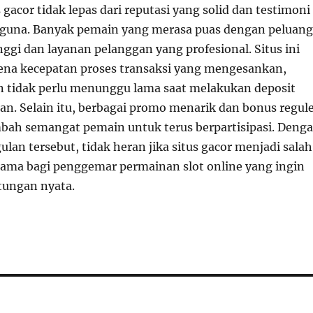
s gacor tidak lepas dari reputasi yang solid dan testimoni
ngguna. Banyak pemain yang merasa puas dengan peluang
ggi dan layanan pelanggan yang profesional. Situs ini
rena kecepatan proses transaksi yang mengesankan,
 tidak perlu menunggu lama saat melakukan deposit
n. Selain itu, berbagai promo menarik dan bonus regul
ah semangat pemain untuk terus berpartisipasi. Deng
lan tersebut, tidak heran jika situs gacor menjadi salah
utama bagi penggemar permainan slot online yang ingin
tungan nyata.