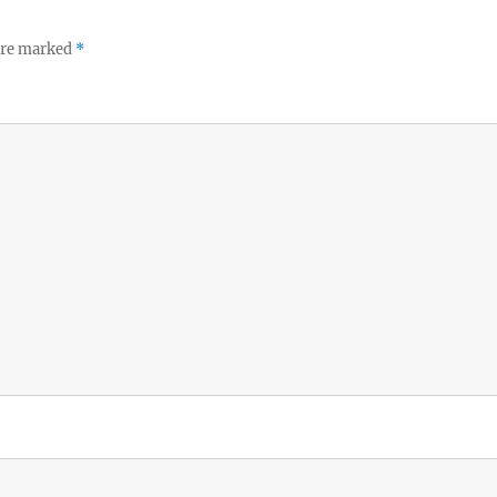
 are marked
*