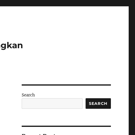
ngkan
Search
SEARCH