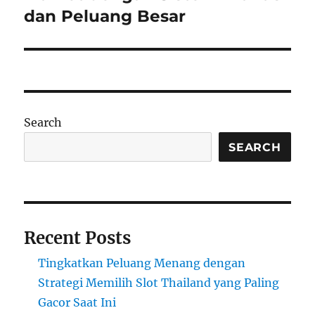
dan Peluang Besar
Search
SEARCH
Recent Posts
Tingkatkan Peluang Menang dengan
Strategi Memilih Slot Thailand yang Paling
Gacor Saat Ini