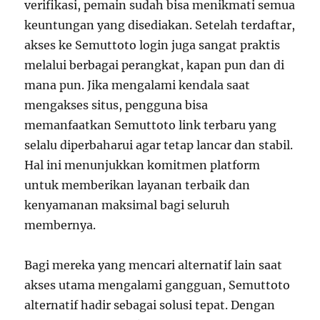
verifikasi, pemain sudah bisa menikmati semua
keuntungan yang disediakan. Setelah terdaftar,
akses ke Semuttoto login juga sangat praktis
melalui berbagai perangkat, kapan pun dan di
mana pun. Jika mengalami kendala saat
mengakses situs, pengguna bisa
memanfaatkan Semuttoto link terbaru yang
selalu diperbaharui agar tetap lancar dan stabil.
Hal ini menunjukkan komitmen platform
untuk memberikan layanan terbaik dan
kenyamanan maksimal bagi seluruh
membernya.
Bagi mereka yang mencari alternatif lain saat
akses utama mengalami gangguan, Semuttoto
alternatif hadir sebagai solusi tepat. Dengan