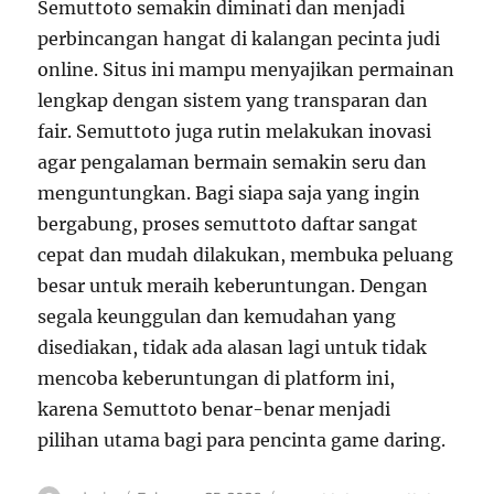
Semuttoto semakin diminati dan menjadi
perbincangan hangat di kalangan pecinta judi
online. Situs ini mampu menyajikan permainan
lengkap dengan sistem yang transparan dan
fair. Semuttoto juga rutin melakukan inovasi
agar pengalaman bermain semakin seru dan
menguntungkan. Bagi siapa saja yang ingin
bergabung, proses semuttoto daftar sangat
cepat dan mudah dilakukan, membuka peluang
besar untuk meraih keberuntungan. Dengan
segala keunggulan dan kemudahan yang
disediakan, tidak ada alasan lagi untuk tidak
mencoba keberuntungan di platform ini,
karena Semuttoto benar-benar menjadi
pilihan utama bagi para pencinta game daring.