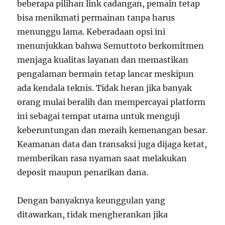
beberapa pilihan link cadangan, pemain tetap
bisa menikmati permainan tanpa harus
menunggu lama. Keberadaan opsi ini
menunjukkan bahwa Semuttoto berkomitmen
menjaga kualitas layanan dan memastikan
pengalaman bermain tetap lancar meskipun
ada kendala teknis. Tidak heran jika banyak
orang mulai beralih dan mempercayai platform
ini sebagai tempat utama untuk menguji
keberuntungan dan meraih kemenangan besar.
Keamanan data dan transaksi juga dijaga ketat,
memberikan rasa nyaman saat melakukan
deposit maupun penarikan dana.
Dengan banyaknya keunggulan yang
ditawarkan, tidak mengherankan jika