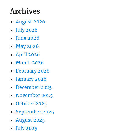
Archives
August 2026
July 2026
June 2026
May 2026
April 2026
March 2026
February 2026
January 2026
December 2025
November 2025
October 2025
September 2025
August 2025
July 2025