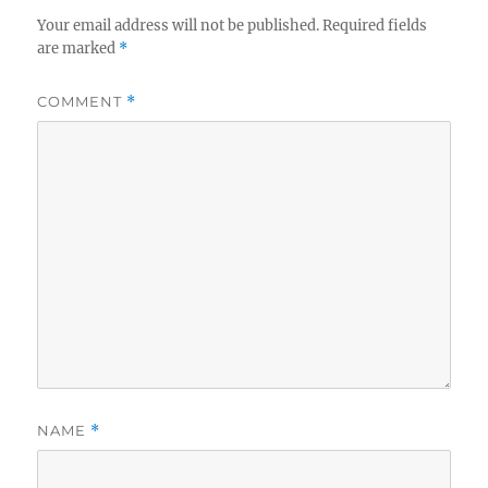
Your email address will not be published.
Required fields
are marked
*
COMMENT
*
NAME
*