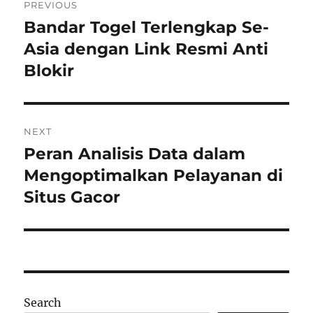
PREVIOUS
navigation
Bandar Togel Terlengkap Se-
Previous
post:
Asia dengan Link Resmi Anti
Blokir
NEXT
Peran Analisis Data dalam
Next
post:
Mengoptimalkan Pelayanan di
Situs Gacor
Search