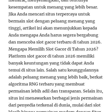
menarik, menyenangkan, dan tentunya
kesempatan untuk menang yang lebih besar.
Jika Anda mencari situs terpercaya untuk
bermain slot dengan peluang menang yang
tinggi, artikel ini akan menunjukkan kepada
Anda mengapa Anda harus segera bergabung
dan mencoba slot gacor terbaru di tahun 2026.
Mengapa Memilih Slot Gacor di Tahun 2026?
Platform slot gacor di tahun 2026 memiliki
banyak keuntungan yang tidak dapat Anda
temui di situs lain. Salah satu keunggulannya
adalah peluang menang yang lebih baik, berkat
algoritma RNG terbaru yang membuat
permainan lebih adil dan transparan. Selain itu,
situs ini menawarkan berbagai jenis permainan
dari penyedia terkenal di dunia, mulai dari slot