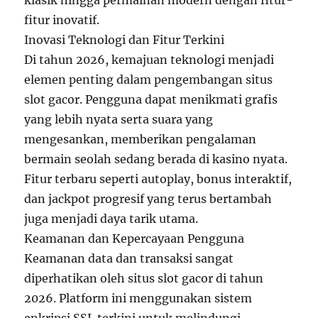
klasik hingga permainan modern dengan fitur-
fitur inovatif.
Inovasi Teknologi dan Fitur Terkini
Di tahun 2026, kemajuan teknologi menjadi
elemen penting dalam pengembangan situs
slot gacor. Pengguna dapat menikmati grafis
yang lebih nyata serta suara yang
mengesankan, memberikan pengalaman
bermain seolah sedang berada di kasino nyata.
Fitur terbaru seperti autoplay, bonus interaktif,
dan jackpot progresif yang terus bertambah
juga menjadi daya tarik utama.
Keamanan dan Kepercayaan Pengguna
Keamanan data dan transaksi sangat
diperhatikan oleh situs slot gacor di tahun
2026. Platform ini menggunakan sistem