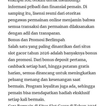
enkripsi SSL terkini untuk melindungi
informasi pribadi dan finansial pemain. Di
samping itu, lisensi resmi dari otoritas
pengawas permainan online menjamin bahwa
semua transaksi dan permainan dilaksanakan
dengan adil dan transparan.
Bonus dan Promosi Berlimpah
Salah satu yang paling dinantikan dari situs
slot gacor tahun 2026 adalah banyaknya bonus
dan promosi. Dari bonus deposit pertama,
cashback setiap hari, hingga putaran gratis
harian, semua dirancang untuk meningkatkan
peluang menang dan kesenangan saat
bermain. Program loyalitas juga ada, sehingga
pemain bisa mendapatkan hadiah eksklusif
setiap kali bermain.