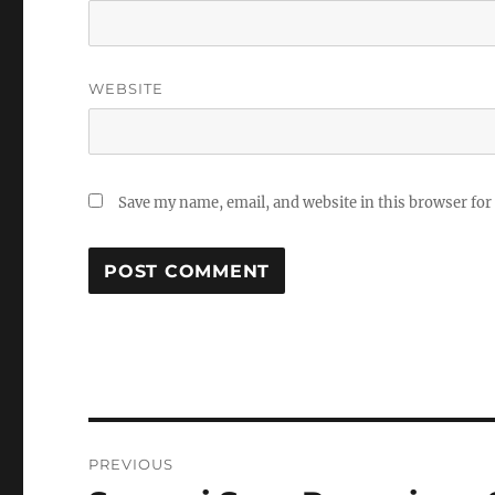
WEBSITE
Save my name, email, and website in this browser for
Post
PREVIOUS
navigation