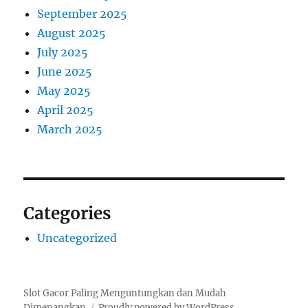
September 2025
August 2025
July 2025
June 2025
May 2025
April 2025
March 2025
Categories
Uncategorized
Slot Gacor Paling Menguntungkan dan Mudah
Dimenangkan
Proudly powered by WordPress