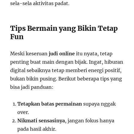
sela-sela aktivitas padat.
Tips Bermain yang Bikin Tetap
Fun
Meski keseruan
judi online
itu nyata, tetap
penting buat main dengan bijak. Ingat, hiburan
digital sebaiknya tetap memberi energi positif,
bukan bikin pusing. Berikut beberapa tips yang
bisa jadi panduan:
Tetapkan batas permainan
supaya nggak
over.
Nikmati sensasinya
, jangan fokus hanya
pada hasil akhir.