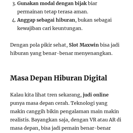
Gunakan modal dengan bijak
biar
permainan tetap terasa aman.
Anggap sebagai hiburan
, bukan sebagai
kewajiban cari keuntungan.
Dengan pola pikir sehat,
Slot Maxwin
bisa jadi
hiburan yang benar-benar menyenangkan.
Masa Depan Hiburan Digital
Kalau kita lihat tren sekarang,
judi online
punya masa depan cerah. Teknologi yang
makin canggih bikin pengalaman main makin
realistis. Bayangkan saja, dengan VR atau AR di
masa depan, bisa jadi pemain benar-benar