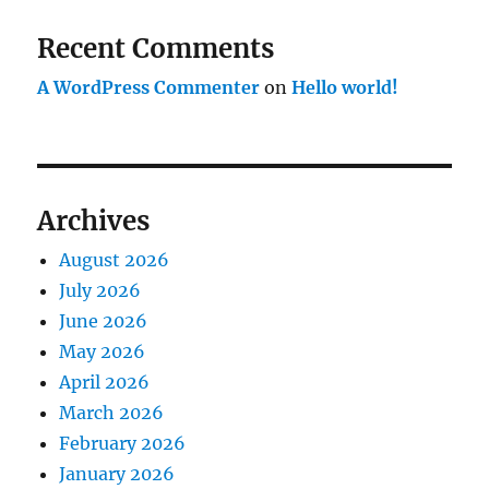
Recent Comments
A WordPress Commenter
on
Hello world!
Archives
August 2026
July 2026
June 2026
May 2026
April 2026
March 2026
February 2026
January 2026