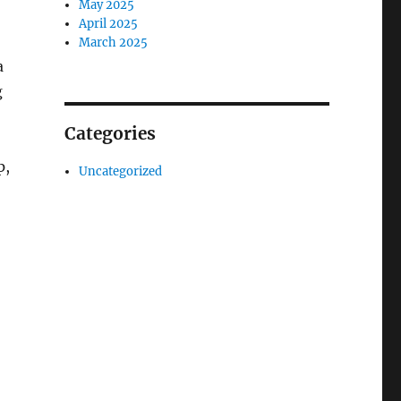
May 2025
April 2025
March 2025
a
g
Categories
p,
Uncategorized