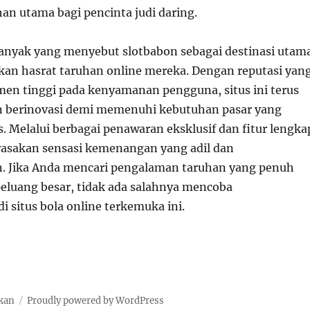
ihan utama bagi pencinta judi daring.
banyak yang menyebut slotbabon sebagai destinasi utam
an hasrat taruhan online mereka. Dengan reputasi yan
men tinggi pada kenyamanan pengguna, situs ini terus
 berinovasi demi memenuhi kebutuhan pasar yang
. Melalui berbagai penawaran eksklusif dan fitur lengka
asakan sensasi kemenangan yang adil dan
 Jika Anda mencari pengalaman taruhan yang penuh
eluang besar, tidak ada salahnya mencoba
 situs bola online terkemuka ini.
kan
Proudly powered by WordPress