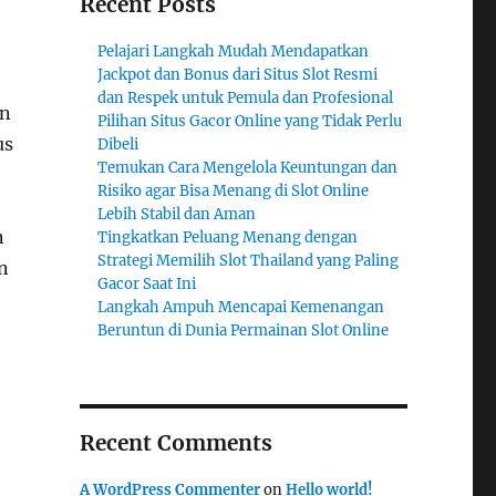
Recent Posts
Pelajari Langkah Mudah Mendapatkan
Jackpot dan Bonus dari Situs Slot Resmi
dan Respek untuk Pemula dan Profesional
an
Pilihan Situs Gacor Online yang Tidak Perlu
us
Dibeli
Temukan Cara Mengelola Keuntungan dan
Risiko agar Bisa Menang di Slot Online
Lebih Stabil dan Aman
n
Tingkatkan Peluang Menang dengan
Strategi Memilih Slot Thailand yang Paling
n
Gacor Saat Ini
Langkah Ampuh Mencapai Kemenangan
Beruntun di Dunia Permainan Slot Online
Recent Comments
A WordPress Commenter
on
Hello world!