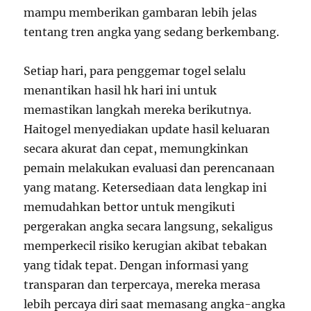
mampu memberikan gambaran lebih jelas
tentang tren angka yang sedang berkembang.
Setiap hari, para penggemar togel selalu
menantikan hasil hk hari ini untuk
memastikan langkah mereka berikutnya.
Haitogel menyediakan update hasil keluaran
secara akurat dan cepat, memungkinkan
pemain melakukan evaluasi dan perencanaan
yang matang. Ketersediaan data lengkap ini
memudahkan bettor untuk mengikuti
pergerakan angka secara langsung, sekaligus
memperkecil risiko kerugian akibat tebakan
yang tidak tepat. Dengan informasi yang
transparan dan terpercaya, mereka merasa
lebih percaya diri saat memasang angka-angka