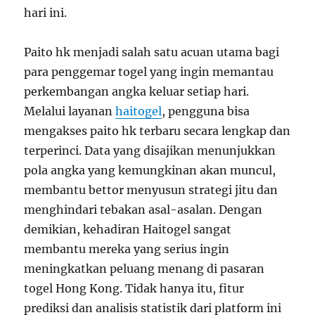
hari ini.
Paito hk menjadi salah satu acuan utama bagi
para penggemar togel yang ingin memantau
perkembangan angka keluar setiap hari.
Melalui layanan
haitogel
, pengguna bisa
mengakses paito hk terbaru secara lengkap dan
terperinci. Data yang disajikan menunjukkan
pola angka yang kemungkinan akan muncul,
membantu bettor menyusun strategi jitu dan
menghindari tebakan asal-asalan. Dengan
demikian, kehadiran Haitogel sangat
membantu mereka yang serius ingin
meningkatkan peluang menang di pasaran
togel Hong Kong. Tidak hanya itu, fitur
prediksi dan analisis statistik dari platform ini