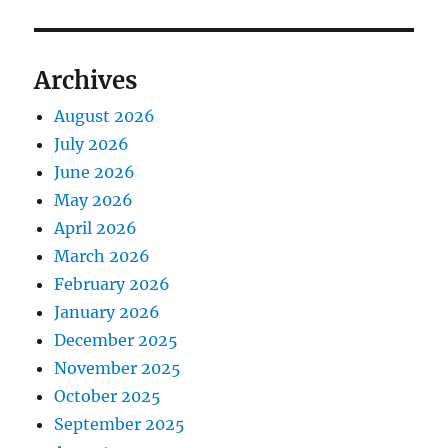
Archives
August 2026
July 2026
June 2026
May 2026
April 2026
March 2026
February 2026
January 2026
December 2025
November 2025
October 2025
September 2025