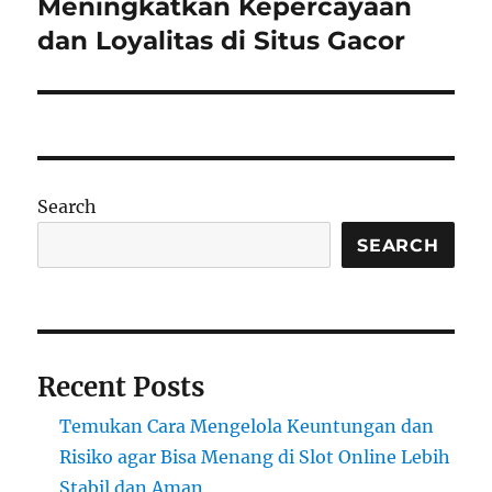
post:
Meningkatkan Kepercayaan
dan Loyalitas di Situs Gacor
Search
SEARCH
Recent Posts
Temukan Cara Mengelola Keuntungan dan
Risiko agar Bisa Menang di Slot Online Lebih
Stabil dan Aman