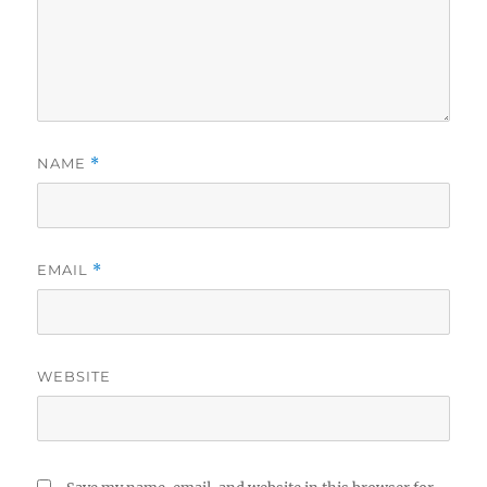
NAME
*
EMAIL
*
WEBSITE