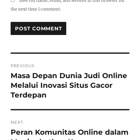
Save my name, email, and website in this browser for
the next time I comment.
Post
PREVIOUS
navigation
Masa Depan Dunia Judi Online
Previous
post:
Melalui Inovasi Situs Gacor
Terdepan
NEXT
Peran Komunitas Online dalam
Next