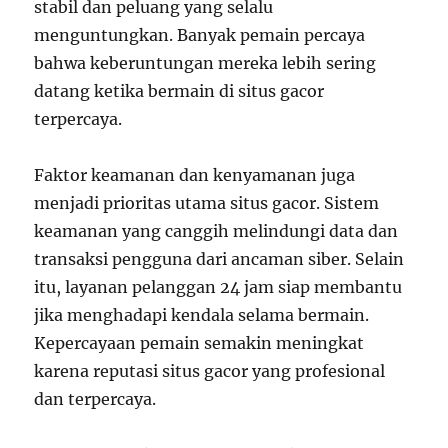
stabil dan peluang yang selalu
menguntungkan. Banyak pemain percaya
bahwa keberuntungan mereka lebih sering
datang ketika bermain di situs gacor
terpercaya.
Faktor keamanan dan kenyamanan juga
menjadi prioritas utama situs gacor. Sistem
keamanan yang canggih melindungi data dan
transaksi pengguna dari ancaman siber. Selain
itu, layanan pelanggan 24 jam siap membantu
jika menghadapi kendala selama bermain.
Kepercayaan pemain semakin meningkat
karena reputasi situs gacor yang profesional
dan terpercaya.