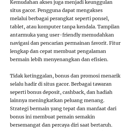
Kemudahan akses juga menjadi keunggulan
situs gacor. Pengguna dapat mengakses
melalui berbagai perangkat seperti ponsel,
tablet, atau komputer tanpa kendala. Tampilan
antarmuka yang user-friendly memudahkan
navigasi dan pencarian permainan favorit. Fitur
lengkap dan cepat membuat pengalaman
bermain lebih menyenangkan dan efisien.
Tidak ketinggalan, bonus dan promosi menarik
selalu hadir di situs gacor. Berbagai tawaran
seperti bonus deposit, cashback, dan hadiah
lainnya meningkatkan peluang menang.
Strategi bermain yang tepat dan manfaat dari
bonus ini membuat pemain semakin
bersemangat dan percaya diri saat bertaruh.