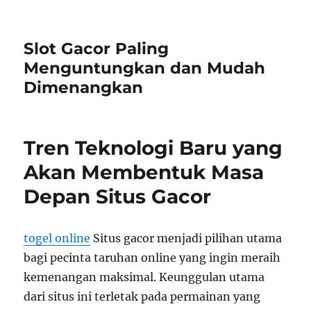
Slot Gacor Paling
Menguntungkan dan Mudah
Dimenangkan
Tren Teknologi Baru yang
Akan Membentuk Masa
Depan Situs Gacor
togel online
Situs gacor menjadi pilihan utama
bagi pecinta taruhan online yang ingin meraih
kemenangan maksimal. Keunggulan utama
dari situs ini terletak pada permainan yang