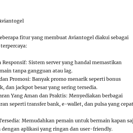
Aviantogel
beberapa fitur yang membuat Aviantogel diakui sebagai
 terpercaya:
an Responsif: Sistem server yang handal memastikan
ain tanpa gangguan atau lag.
dan Promosi: Banyak promo menarik seperti bonus
k, dan jackpot besar yang sering tersedia.
ran Yang Aman dan Praktis: Menyediakan berbagai
an seperti transfer bank, e-wallet, dan pulsa yang cepa
 Tersedia: Memudahkan pemain untuk bermain kapan sa
 dengan aplikasi yang ringan dan user-friendly.