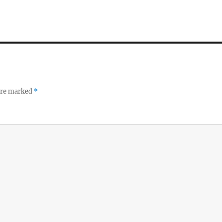
 are marked
*