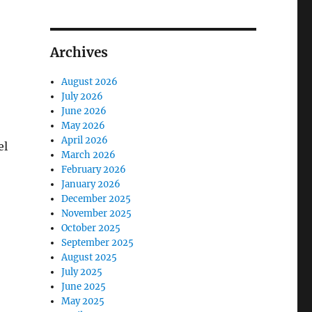
Archives
August 2026
July 2026
June 2026
May 2026
April 2026
el
March 2026
February 2026
January 2026
December 2025
November 2025
October 2025
September 2025
August 2025
July 2025
June 2025
May 2025