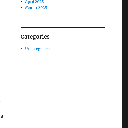
April 2025
March 2025
Categories
Uncategorized
t
ja