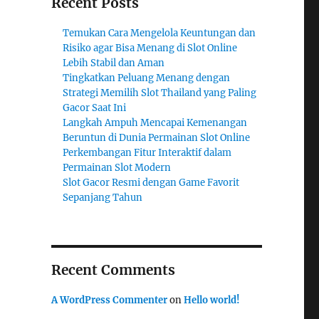
Recent Posts
Temukan Cara Mengelola Keuntungan dan
Risiko agar Bisa Menang di Slot Online
Lebih Stabil dan Aman
Tingkatkan Peluang Menang dengan
Strategi Memilih Slot Thailand yang Paling
Gacor Saat Ini
Langkah Ampuh Mencapai Kemenangan
Beruntun di Dunia Permainan Slot Online
Perkembangan Fitur Interaktif dalam
Permainan Slot Modern
Slot Gacor Resmi dengan Game Favorit
Sepanjang Tahun
Recent Comments
A WordPress Commenter
on
Hello world!