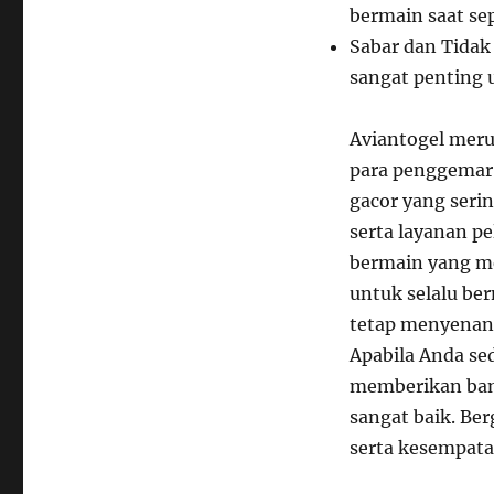
bermain saat se
Sabar dan Tidak
sangat penting
Aviantogel meru
para penggemar 
gacor yang ser
serta layanan p
bermain yang m
untuk selalu be
tetap menyenan
Apabila Anda se
memberikan ban
sangat baik. Be
serta kesempata