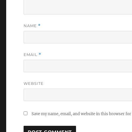
NAME
*
EMAIL
*
WEBSITE
Save my name, email, and website in this browser for