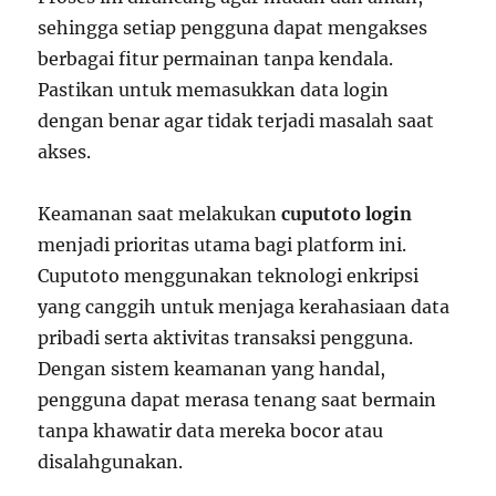
sehingga setiap pengguna dapat mengakses
berbagai fitur permainan tanpa kendala.
Pastikan untuk memasukkan data login
dengan benar agar tidak terjadi masalah saat
akses.
Keamanan saat melakukan
cuputoto login
menjadi prioritas utama bagi platform ini.
Cuputoto menggunakan teknologi enkripsi
yang canggih untuk menjaga kerahasiaan data
pribadi serta aktivitas transaksi pengguna.
Dengan sistem keamanan yang handal,
pengguna dapat merasa tenang saat bermain
tanpa khawatir data mereka bocor atau
disalahgunakan.