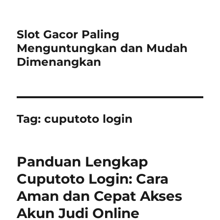
Slot Gacor Paling
Menguntungkan dan Mudah
Dimenangkan
Tag:
cuputoto login
Panduan Lengkap
Cuputoto Login: Cara
Aman dan Cepat Akses
Akun Judi Online