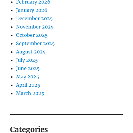
February 2026
January 2026
December 2025
November 2025
October 2025
September 2025
August 2025
July 2025
June 2025
May 2025
April 2025
March 2025
Categories