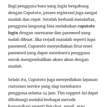
Bagi pengguna baru yang ingin bergabung
dengan Cuputoto, proses registrasi juga sangat
mudah dan cepat. Setelah berhasil mendaftar,
pengguna langsung bisa melakukan
cuputoto
login
dengan username dan password yang
sudah dibuat. Jika terjadi masalah seperti lupa
password, Cuputoto menyediakan fitur reset
password yang dapat membantu pengguna
untuk mengembalikan akses akun dengan
mudah.
Selain itu, Cuputoto juga menyediakan layanan
customer service yang siap membantu
pengguna selama 24 jam. Tim support ini dapat
dihubungi melalui berbagai metode
komunikasi seperti live chat, email, atau