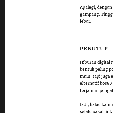
Apalagi, dengan 
gampang. Tinggal
lebar.
PENUTUP
Hiburan digital
bentuk paling p
main, tapi juga 
alternatif bos88
terjamin, penga
Jadi, kalau kamu
selalu pakai lin