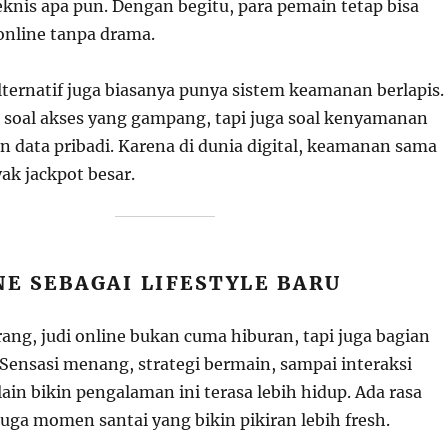
knis apa pun. Dengan begitu, para pemain tetap bisa
online tanpa drama.
 alternatif juga biasanya punya sistem keamanan berlapis.
 soal akses yang gampang, tapi juga soal kenyamanan
n data pribadi. Karena di dunia digital, keamanan sama
ak jackpot besar.
NE SEBAGAI LIFESTYLE BARU
ang, judi online bukan cuma hiburan, tapi juga bagian
 Sensasi menang, strategi bermain, sampai interaksi
in bikin pengalaman ini terasa lebih hidup. Ada rasa
juga momen santai yang bikin pikiran lebih fresh.