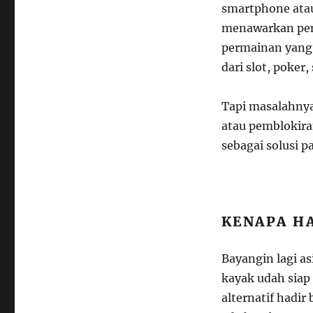
smartphone atau
menawarkan peng
permainan yang 
dari slot, poker,
Tapi masalahnya
atau pemblokiran
sebagai solusi 
KENAPA H
Bayangin lagi as
kayak udah siap 
alternatif hadir