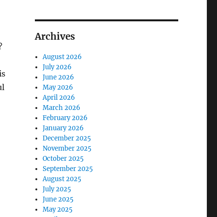
Archives
?
August 2026
July 2026
is
June 2026
l
May 2026
April 2026
March 2026
February 2026
January 2026
December 2025
November 2025
October 2025
September 2025
August 2025
July 2025
June 2025
May 2025