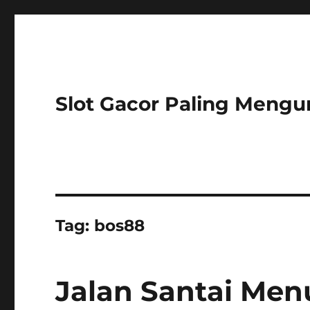
Slot Gacor Paling Men
Tag:
bos88
Jalan Santai Men