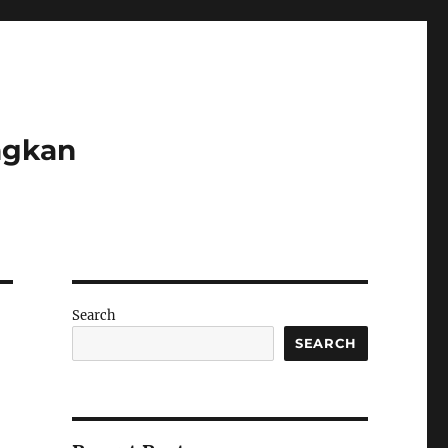
ngkan
Search
SEARCH