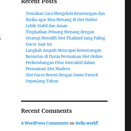
Recent Posts
Temukan Cara Mengelola Keuntungan dan
Risiko agar Bisa Menang di Slot Online
Lebih Stabil dan Aman
Tingkatkan Peluang Menang dengan
k
Strategi Memilih Slot Thailand yang Paling
Gacor Saat Ini
Langkah Ampuh Mencapai Kemenangan
Beruntun di Dunia Permainan Slot Online
Perkembangan Fitur Interaktif dalam
Permainan Slot Modern
Slot Gacor Resmi dengan Game Favorit
Sepanjang Tahun
Recent Comments
A WordPress Commenter
on
Hello world!