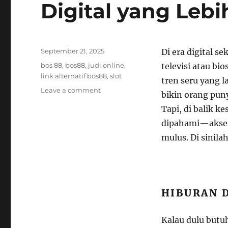
Digital yang Lebi
Posted
September 21, 2025
Di era digital s
on
Tags
bos 88
,
bos88
,
judi online
,
televisi atau b
link alternatif bos88
,
slot
tren seru yang 
on
Leave a comment
bikin orang puny
Jalan
Tapi, di balik k
Santai
Menuju
dipahami—akses
Dunia
mulus. Di sinila
Hiburan
Digital
yang
Lebih
Seru
HIBURAN D
Kalau dulu butuh