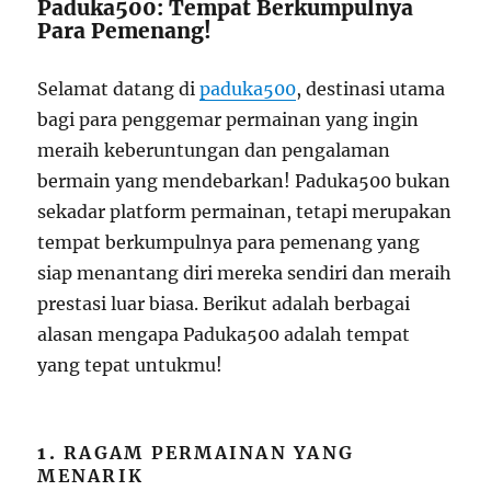
Paduka500: Tempat Berkumpulnya
Para Pemenang!
Selamat datang di
paduka500
, destinasi utama
bagi para penggemar permainan yang ingin
meraih keberuntungan dan pengalaman
bermain yang mendebarkan! Paduka500 bukan
sekadar platform permainan, tetapi merupakan
tempat berkumpulnya para pemenang yang
siap menantang diri mereka sendiri dan meraih
prestasi luar biasa. Berikut adalah berbagai
alasan mengapa Paduka500 adalah tempat
yang tepat untukmu!
1.
RAGAM PERMAINAN YANG
MENARIK