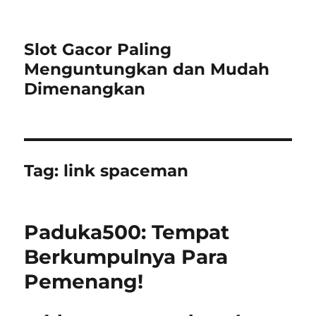
Slot Gacor Paling
Menguntungkan dan Mudah
Dimenangkan
Tag:
link spaceman
Paduka500: Tempat
Berkumpulnya Para
Pemenang!