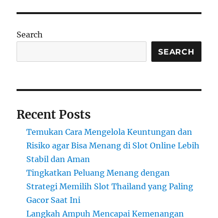
Berkumpulnya
Para
Pemenang!
Search
SEARCH
Recent Posts
Temukan Cara Mengelola Keuntungan dan
Risiko agar Bisa Menang di Slot Online Lebih
Stabil dan Aman
Tingkatkan Peluang Menang dengan
Strategi Memilih Slot Thailand yang Paling
Gacor Saat Ini
Langkah Ampuh Mencapai Kemenangan