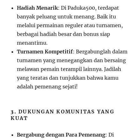
Hadiah Menarik
: Di Paduka500, terdapat
banyak peluang untuk menang. Baik itu
melalui permainan reguler atau turnamen,
berbagai hadiah besar dan bonus siap
menantimu.
Turnamen Kompetitif
: Bergabunglah dalam
turnamen yang menegangkan dan bersaing
melawan pemain terampil lainnya. Jadilah
yang teratas dan tunjukkan bahwa kamu
adalah pemenang sejati!
3.
DUKUNGAN KOMUNITAS YANG
KUAT
Bergabung dengan Para Pemenang
: Di