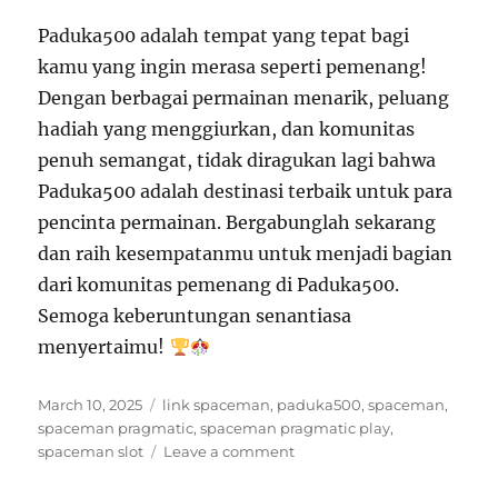
Paduka500 adalah tempat yang tepat bagi
kamu yang ingin merasa seperti pemenang!
Dengan berbagai permainan menarik, peluang
hadiah yang menggiurkan, dan komunitas
penuh semangat, tidak diragukan lagi bahwa
Paduka500 adalah destinasi terbaik untuk para
pencinta permainan. Bergabunglah sekarang
dan raih kesempatanmu untuk menjadi bagian
dari komunitas pemenang di Paduka500.
Semoga keberuntungan senantiasa
menyertaimu!
Posted
Tags
March 10, 2025
link spaceman
,
paduka500
,
spaceman
,
on
spaceman pragmatic
,
spaceman pragmatic play
,
on
spaceman slot
Leave a comment
Paduka500:
Tempat