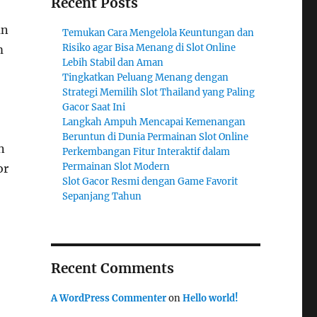
Recent Posts
an
Temukan Cara Mengelola Keuntungan dan
Risiko agar Bisa Menang di Slot Online
m
Lebih Stabil dan Aman
Tingkatkan Peluang Menang dengan
Strategi Memilih Slot Thailand yang Paling
Gacor Saat Ini
Langkah Ampuh Mencapai Kemenangan
Beruntun di Dunia Permainan Slot Online
n
Perkembangan Fitur Interaktif dalam
Permainan Slot Modern
or
Slot Gacor Resmi dengan Game Favorit
Sepanjang Tahun
Recent Comments
A WordPress Commenter
on
Hello world!