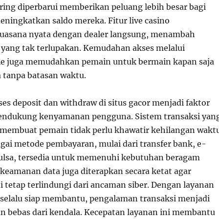
ring diperbarui memberikan peluang lebih besar bagi
ningkatkan saldo mereka. Fitur live casino
uasana nyata dengan dealer langsung, menambah
 yang tak terlupakan. Kemudahan akses melalui
le juga memudahkan pemain untuk bermain kapan saja
a tanpa batasan waktu.
s deposit dan withdraw di situs gacor menjadi faktor
endukung kenyamanan pengguna. Sistem transaksi yan
membuat pemain tidak perlu khawatir kehilangan wakt
agai metode pembayaran, mulai dari transfer bank, e-
pulsa, tersedia untuk memenuhi kebutuhan beragam
 keamanan data juga diterapkan secara ketat agar
i tetap terlindungi dari ancaman siber. Dengan layanan
selalu siap membantu, pengalaman transaksi menjadi
n bebas dari kendala. Kecepatan layanan ini membantu