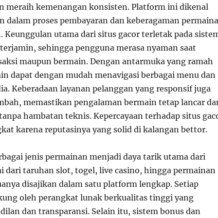
in meraih kemenangan konsisten. Platform ini dikenal
an dalam proses pembayaran dan keberagaman permain
. Keunggulan utama dari situs gacor terletak pada siste
terjamin, sehingga pengguna merasa nyaman saat
saksi maupun bermain. Dengan antarmuka yang ramah
in dapat dengan mudah menavigasi berbagai menu dan
dia. Keberadaan layanan pelanggan yang responsif juga
ambah, memastikan pengalaman bermain tetap lancar da
npa hambatan teknis. Kepercayaan terhadap situs gac
at karena reputasinya yang solid di kalangan bettor.
rbagai jenis permainan menjadi daya tarik utama dari
ai dari taruhan slot, togel, live casino, hingga permainan
anya disajikan dalam satu platform lengkap. Setiap
ung oleh perangkat lunak berkualitas tinggi yang
ilan dan transparansi. Selain itu, sistem bonus dan