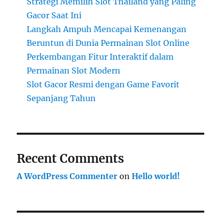
Strategi Memilih Slot Thailand yang Paling
Gacor Saat Ini
Langkah Ampuh Mencapai Kemenangan
Beruntun di Dunia Permainan Slot Online
Perkembangan Fitur Interaktif dalam
Permainan Slot Modern
Slot Gacor Resmi dengan Game Favorit
Sepanjang Tahun
Recent Comments
A WordPress Commenter
on
Hello world!