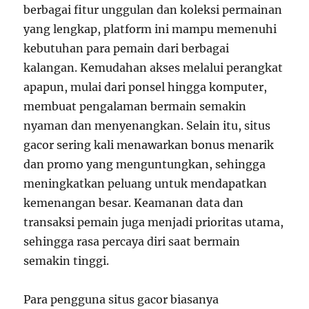
berbagai fitur unggulan dan koleksi permainan
yang lengkap, platform ini mampu memenuhi
kebutuhan para pemain dari berbagai
kalangan. Kemudahan akses melalui perangkat
apapun, mulai dari ponsel hingga komputer,
membuat pengalaman bermain semakin
nyaman dan menyenangkan. Selain itu, situs
gacor sering kali menawarkan bonus menarik
dan promo yang menguntungkan, sehingga
meningkatkan peluang untuk mendapatkan
kemenangan besar. Keamanan data dan
transaksi pemain juga menjadi prioritas utama,
sehingga rasa percaya diri saat bermain
semakin tinggi.
Para pengguna situs gacor biasanya