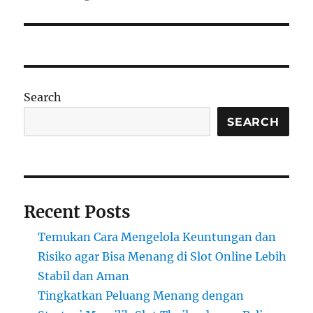
Search
SEARCH
Recent Posts
Temukan Cara Mengelola Keuntungan dan
Risiko agar Bisa Menang di Slot Online Lebih
Stabil dan Aman
Tingkatkan Peluang Menang dengan