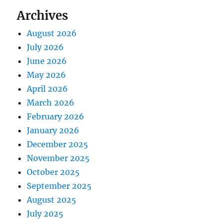
Archives
August 2026
July 2026
June 2026
May 2026
April 2026
March 2026
February 2026
January 2026
December 2025
November 2025
October 2025
September 2025
August 2025
July 2025