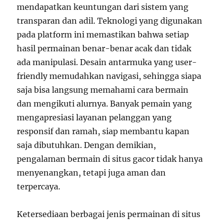
mendapatkan keuntungan dari sistem yang
transparan dan adil. Teknologi yang digunakan
pada platform ini memastikan bahwa setiap
hasil permainan benar-benar acak dan tidak
ada manipulasi. Desain antarmuka yang user-
friendly memudahkan navigasi, sehingga siapa
saja bisa langsung memahami cara bermain
dan mengikuti alurnya. Banyak pemain yang
mengapresiasi layanan pelanggan yang
responsif dan ramah, siap membantu kapan
saja dibutuhkan. Dengan demikian,
pengalaman bermain di situs gacor tidak hanya
menyenangkan, tetapi juga aman dan
terpercaya.
Ketersediaan berbagai jenis permainan di situs