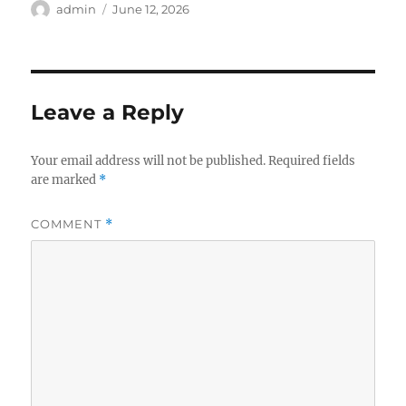
Author
Posted
admin
June 12, 2026
on
Leave a Reply
Your email address will not be published.
Required fields
are marked
*
COMMENT
*