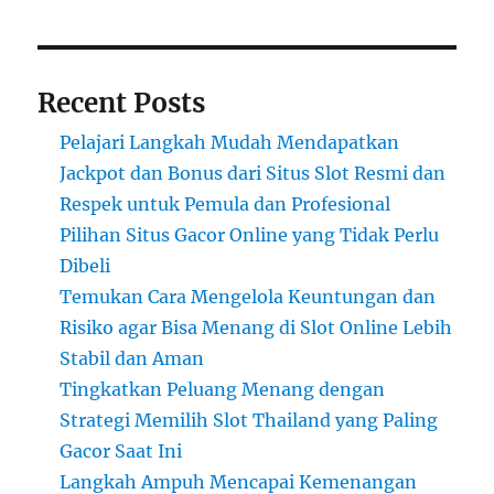
Recent Posts
Pelajari Langkah Mudah Mendapatkan
Jackpot dan Bonus dari Situs Slot Resmi dan
Respek untuk Pemula dan Profesional
Pilihan Situs Gacor Online yang Tidak Perlu
Dibeli
Temukan Cara Mengelola Keuntungan dan
Risiko agar Bisa Menang di Slot Online Lebih
Stabil dan Aman
Tingkatkan Peluang Menang dengan
Strategi Memilih Slot Thailand yang Paling
Gacor Saat Ini
Langkah Ampuh Mencapai Kemenangan