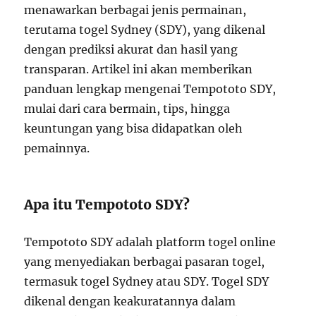
menawarkan berbagai jenis permainan,
terutama togel Sydney (SDY), yang dikenal
dengan prediksi akurat dan hasil yang
transparan. Artikel ini akan memberikan
panduan lengkap mengenai Tempototo SDY,
mulai dari cara bermain, tips, hingga
keuntungan yang bisa didapatkan oleh
pemainnya.
Apa itu Tempototo SDY?
Tempototo SDY adalah platform togel online
yang menyediakan berbagai pasaran togel,
termasuk togel Sydney atau SDY. Togel SDY
dikenal dengan keakuratannya dalam