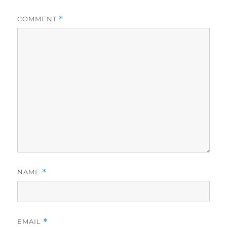
COMMENT
*
NAME
*
EMAIL
*