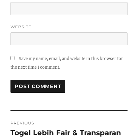
WEBSITE
Save my name, email, and website in this browser for
the next time I comment.
Post
PREVIOUS
navigation
Togel Lebih Fair & Transparan
Previous