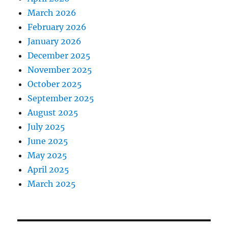
March 2026
February 2026
January 2026
December 2025
November 2025
October 2025
September 2025
August 2025
July 2025
June 2025
May 2025
April 2025
March 2025