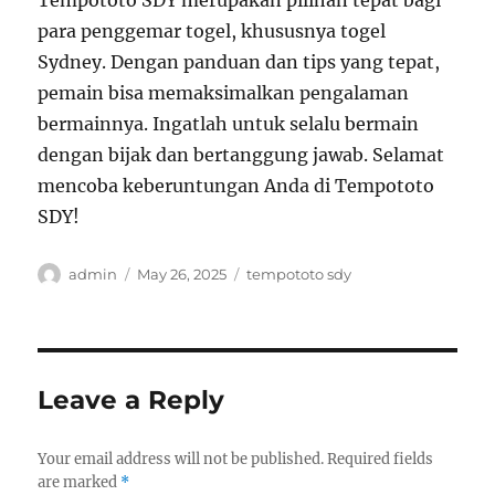
Tempototo SDY merupakan pilihan tepat bagi
para penggemar togel, khususnya togel
Sydney. Dengan panduan dan tips yang tepat,
pemain bisa memaksimalkan pengalaman
bermainnya. Ingatlah untuk selalu bermain
dengan bijak dan bertanggung jawab. Selamat
mencoba keberuntungan Anda di Tempototo
SDY!
Author
Posted
Tags
admin
May 26, 2025
tempototo sdy
on
Leave a Reply
Your email address will not be published.
Required fields
are marked
*