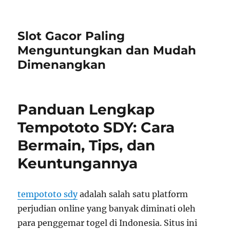
Slot Gacor Paling
Menguntungkan dan Mudah
Dimenangkan
Panduan Lengkap
Tempototo SDY: Cara
Bermain, Tips, dan
Keuntungannya
tempototo sdy
adalah salah satu platform
perjudian online yang banyak diminati oleh
para penggemar togel di Indonesia. Situs ini