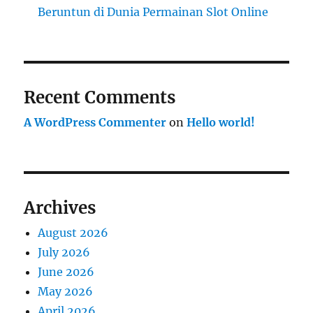
Beruntun di Dunia Permainan Slot Online
Recent Comments
A WordPress Commenter
on
Hello world!
Archives
August 2026
July 2026
June 2026
May 2026
April 2026