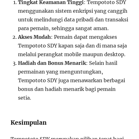
Tingkat Keamanan Tinggi
: Tempototo SDY
menggunakan sistem enkripsi yang canggih
untuk melindungi data pribadi dan transaksi
para pemain, sehingga sangat aman.
Akses Mudah
: Pemain dapat mengakses
Tempototo SDY kapan saja dan di mana saja
melalui perangkat mobile maupun desktop.
Hadiah dan Bonus Menarik
: Selain hasil
permainan yang menguntungkan,
Tempototo SDY juga menawarkan berbagai
bonus dan hadiah menarik bagi pemain
setia.
Kesimpulan