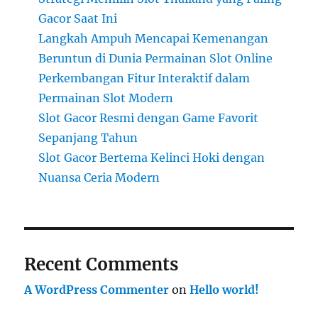
Gacor Saat Ini
Langkah Ampuh Mencapai Kemenangan
Beruntun di Dunia Permainan Slot Online
Perkembangan Fitur Interaktif dalam
Permainan Slot Modern
Slot Gacor Resmi dengan Game Favorit
Sepanjang Tahun
Slot Gacor Bertema Kelinci Hoki dengan
Nuansa Ceria Modern
Recent Comments
A WordPress Commenter
on
Hello world!