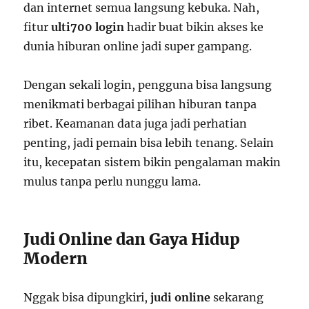
dan internet semua langsung kebuka. Nah,
fitur
ulti700 login
hadir buat bikin akses ke
dunia hiburan online jadi super gampang.
Dengan sekali login, pengguna bisa langsung
menikmati berbagai pilihan hiburan tanpa
ribet. Keamanan data juga jadi perhatian
penting, jadi pemain bisa lebih tenang. Selain
itu, kecepatan sistem bikin pengalaman makin
mulus tanpa perlu nunggu lama.
Judi Online dan Gaya Hidup
Modern
Nggak bisa dipungkiri,
judi online
sekarang