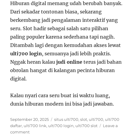
Hiburan digital memang udah berubah banyak.
Dari sekadar tontonan biasa, sekarang
berkembang jadi pengalaman interaktif yang
seru. Slot hadir sebagai salah satu pilihan
paling populer karena sederhana tapi nagih.
Ditambah lagi dengan kemudahan akses lewat
ulti700 login
, semuanya jadi lebih praktis.
Nggak heran kalau
judi online
terus jadi bahan
obrolan hangat di kalangan pecinta hiburan
digital.
Kalau nyari cara seru buat isi waktu luang,
dunia hiburan modern ini bisa jadi jawaban.
Posted
Tags
September 20, 2025
situs ulti700
,
slot
,
ulti700
,
ulti700
on
daftar
,
ulti700 link
,
ulti700 login
,
ulti700 slot
Leave a
on
comment