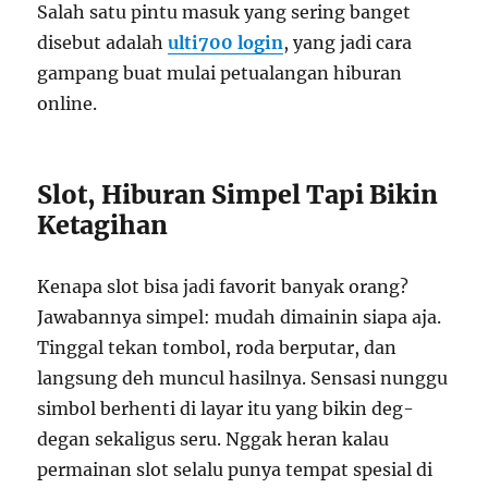
Salah satu pintu masuk yang sering banget
disebut adalah
ulti700 login
, yang jadi cara
gampang buat mulai petualangan hiburan
online.
Slot, Hiburan Simpel Tapi Bikin
Ketagihan
Kenapa slot bisa jadi favorit banyak orang?
Jawabannya simpel: mudah dimainin siapa aja.
Tinggal tekan tombol, roda berputar, dan
langsung deh muncul hasilnya. Sensasi nunggu
simbol berhenti di layar itu yang bikin deg-
degan sekaligus seru. Nggak heran kalau
permainan slot selalu punya tempat spesial di