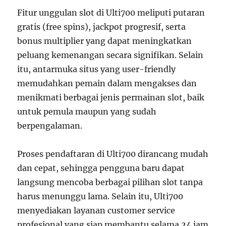
Fitur unggulan slot di Ulti700 meliputi putaran
gratis (free spins), jackpot progresif, serta
bonus multiplier yang dapat meningkatkan
peluang kemenangan secara signifikan. Selain
itu, antarmuka situs yang user-friendly
memudahkan pemain dalam mengakses dan
menikmati berbagai jenis permainan slot, baik
untuk pemula maupun yang sudah
berpengalaman.
Proses pendaftaran di Ulti700 dirancang mudah
dan cepat, sehingga pengguna baru dapat
langsung mencoba berbagai pilihan slot tanpa
harus menunggu lama. Selain itu, Ulti700
menyediakan layanan customer service
profesional yang siap membantu selama 24 jam