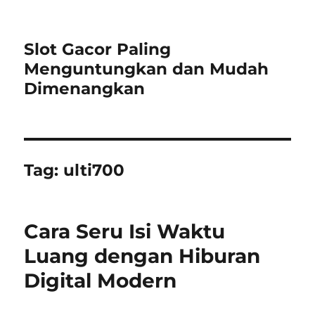
Slot Gacor Paling
Menguntungkan dan Mudah
Dimenangkan
Tag:
ulti700
Cara Seru Isi Waktu
Luang dengan Hiburan
Digital Modern