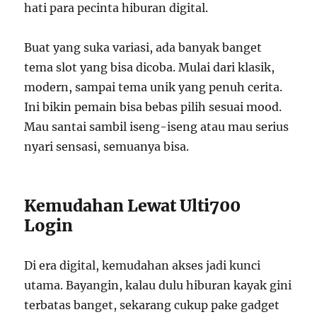
hati para pecinta hiburan digital.
Buat yang suka variasi, ada banyak banget
tema slot yang bisa dicoba. Mulai dari klasik,
modern, sampai tema unik yang penuh cerita.
Ini bikin pemain bisa bebas pilih sesuai mood.
Mau santai sambil iseng-iseng atau mau serius
nyari sensasi, semuanya bisa.
Kemudahan Lewat Ulti700
Login
Di era digital, kemudahan akses jadi kunci
utama. Bayangin, kalau dulu hiburan kayak gini
terbatas banget, sekarang cukup pake gadget