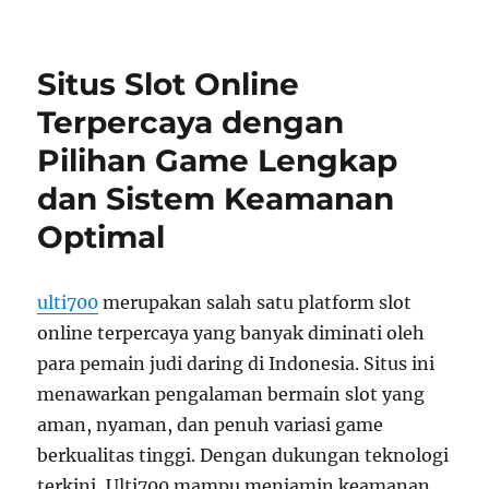
Cara
Seru
Isi
Situs Slot Online
Waktu
Luang
Terpercaya dengan
dengan
Pilihan Game Lengkap
Hiburan
Digital
dan Sistem Keamanan
Modern
Optimal
ulti700
merupakan salah satu platform slot
online terpercaya yang banyak diminati oleh
para pemain judi daring di Indonesia. Situs ini
menawarkan pengalaman bermain slot yang
aman, nyaman, dan penuh variasi game
berkualitas tinggi. Dengan dukungan teknologi
terkini, Ulti700 mampu menjamin keamanan