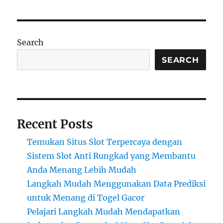
Mahjong
dengan
Winrate
Tinggi,
Search
Ini
Cara
SEARCH
Main
yang
Lebih
Efektif
Recent Posts
Temukan Situs Slot Terpercaya dengan
Sistem Slot Anti Rungkad yang Membantu
Anda Menang Lebih Mudah
Langkah Mudah Menggunakan Data Prediksi
untuk Menang di Togel Gacor
Pelajari Langkah Mudah Mendapatkan