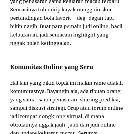
yang penasaran sama keluaran macau terbaru.
Sensasinya tuh mirip kayak nungguin skor
pertandingan bola favorit—deg-degan tapi
bikin nagih. Buat para pemain judi online, hasil
keluaran ini jadi semacam highlight yang
nggak boleh ketinggalan.
Komunitas Online yang Seru
Hal lain yang bikin topik ini makin rame adalah
komunitasnya. Bayangin aja, ada ribuan orang
yang sama-sama penasaran, sharing prediksi,
sampai diskusi strategi. Grup atau forum online
jadi tempat nongkrong virtual, di mana
obrolannya nggak jauh-jauh dari judi online
dan update keluaran macau. Serunya,