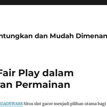
guntungkan dan Mudah Dimena
 Fair Play dalam
ran Permainan
EGADEWA88
Situs slot gacor menjadi pilihan utama bagi