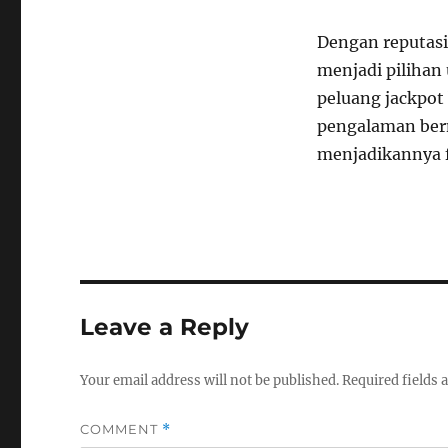
Dengan reputasi
menjadi pilihan
peluang jackpot
pengalaman ber
menjadikannya fa
Leave a Reply
Your email address will not be published.
Required fields
COMMENT
*