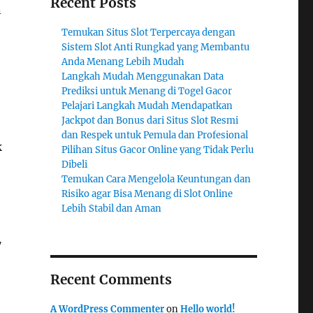
Recent Posts
n
Temukan Situs Slot Terpercaya dengan
Sistem Slot Anti Rungkad yang Membantu
Anda Menang Lebih Mudah
Langkah Mudah Menggunakan Data
Prediksi untuk Menang di Togel Gacor
Pelajari Langkah Mudah Mendapatkan
Jackpot dan Bonus dari Situs Slot Resmi
dan Respek untuk Pemula dan Profesional
k
Pilihan Situs Gacor Online yang Tidak Perlu
Dibeli
Temukan Cara Mengelola Keuntungan dan
Risiko agar Bisa Menang di Slot Online
Lebih Stabil dan Aman
7
Recent Comments
A WordPress Commenter
on
Hello world!