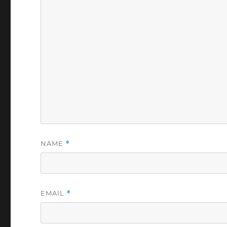
NAME
*
EMAIL
*