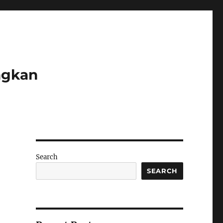
ngkan
Search
SEARCH