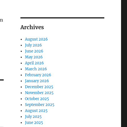
an
Archives
August 2026
July 2026
June 2026
May 2026
April 2026
March 2026
February 2026
January 2026
December 2025
November 2025
October 2025
September 2025
August 2025
July 2025
June 2025