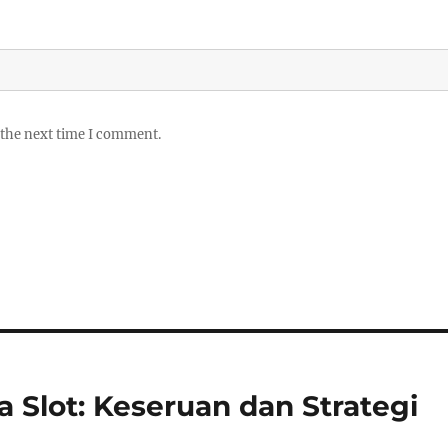
 the next time I comment.
 Slot: Keseruan dan Strategi