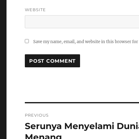
WEBSITE
Save my name, email, and website in this browser for
Post
PREVIOUS
navigation
Serunya Menyelami Dunia
Previous
post:
Menang