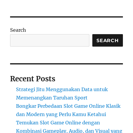
Search
SEARCH
Recent Posts
Strategi Jitu Menggunakan Data untuk
Memenangkan Taruhan Sport
Bongkar Perbedaan Slot Game Online Klasik
dan Modern yang Perlu Kamu Ketahui
Temukan Slot Game Online dengan
Kombinasi Gameplay, Audio, dan Visual yang