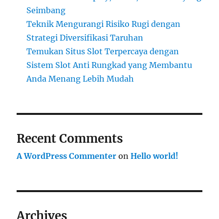
Seimbang
Teknik Mengurangi Risiko Rugi dengan
Strategi Diversifikasi Taruhan
Temukan Situs Slot Terpercaya dengan
Sistem Slot Anti Rungkad yang Membantu
Anda Menang Lebih Mudah
Recent Comments
A WordPress Commenter
on
Hello world!
Archives