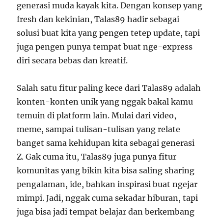
generasi muda kayak kita. Dengan konsep yang
fresh dan kekinian, Talas89 hadir sebagai
solusi buat kita yang pengen tetep update, tapi
juga pengen punya tempat buat nge-express
diri secara bebas dan kreatif.
Salah satu fitur paling kece dari Talas89 adalah
konten-konten unik yang nggak bakal kamu
temuin di platform lain. Mulai dari video,
meme, sampai tulisan-tulisan yang relate
banget sama kehidupan kita sebagai generasi
Z. Gak cuma itu, Talas89 juga punya fitur
komunitas yang bikin kita bisa saling sharing
pengalaman, ide, bahkan inspirasi buat ngejar
mimpi. Jadi, nggak cuma sekadar hiburan, tapi
juga bisa jadi tempat belajar dan berkembang