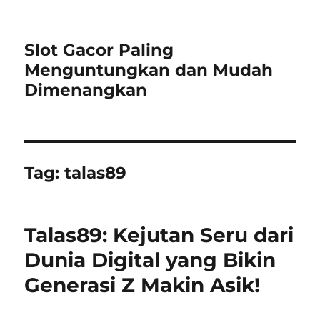
Slot Gacor Paling
Menguntungkan dan Mudah
Dimenangkan
Tag:
talas89
Talas89: Kejutan Seru dari
Dunia Digital yang Bikin
Generasi Z Makin Asik!