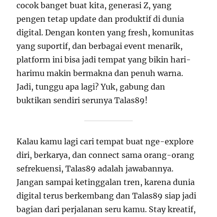
cocok banget buat kita, generasi Z, yang
pengen tetap update dan produktif di dunia
digital. Dengan konten yang fresh, komunitas
yang suportif, dan berbagai event menarik,
platform ini bisa jadi tempat yang bikin hari-
harimu makin bermakna dan penuh warna.
Jadi, tunggu apa lagi? Yuk, gabung dan
buktikan sendiri serunya Talas89!
Kalau kamu lagi cari tempat buat nge-explore
diri, berkarya, dan connect sama orang-orang
sefrekuensi, Talas89 adalah jawabannya.
Jangan sampai ketinggalan tren, karena dunia
digital terus berkembang dan Talas89 siap jadi
bagian dari perjalanan seru kamu. Stay kreatif,