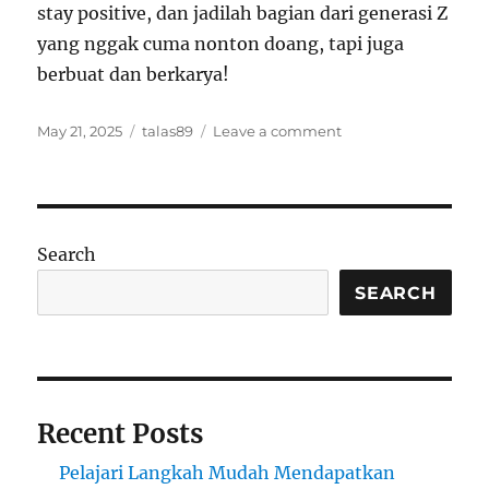
stay positive, dan jadilah bagian dari generasi Z
yang nggak cuma nonton doang, tapi juga
berbuat dan berkarya!
Posted
Tags
on
May 21, 2025
talas89
Leave a comment
on
Talas89:
Kejutan
Seru
dari
Dunia
Search
Digital
yang
SEARCH
Bikin
Generasi
Z
Makin
Asik!
Recent Posts
Pelajari Langkah Mudah Mendapatkan