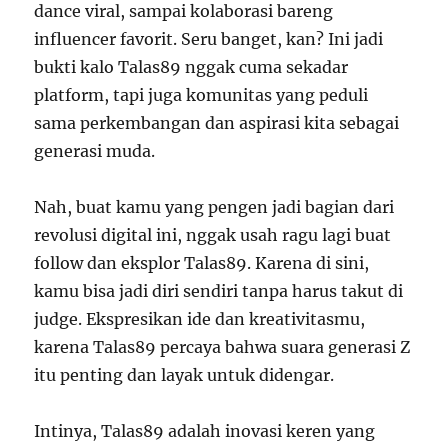
dance viral, sampai kolaborasi bareng
influencer favorit. Seru banget, kan? Ini jadi
bukti kalo Talas89 nggak cuma sekadar
platform, tapi juga komunitas yang peduli
sama perkembangan dan aspirasi kita sebagai
generasi muda.
Nah, buat kamu yang pengen jadi bagian dari
revolusi digital ini, nggak usah ragu lagi buat
follow dan eksplor Talas89. Karena di sini,
kamu bisa jadi diri sendiri tanpa harus takut di
judge. Ekspresikan ide dan kreativitasmu,
karena Talas89 percaya bahwa suara generasi Z
itu penting dan layak untuk didengar.
Intinya, Talas89 adalah inovasi keren yang