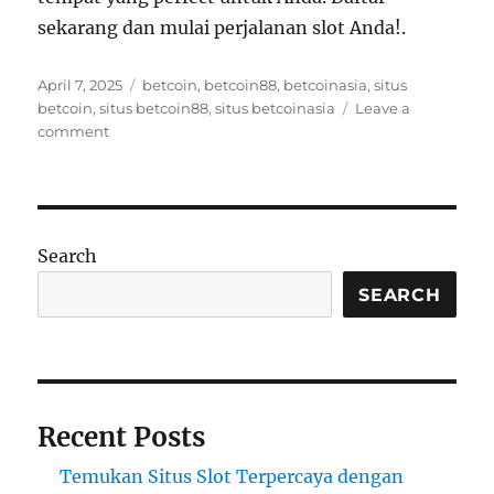
sekarang dan mulai perjalanan slot Anda!.
Posted
Tags
April 7, 2025
betcoin
,
betcoin88
,
betcoinasia
,
situs
on
betcoin
,
situs betcoin88
,
situs betcoinasia
Leave a
on
comment
Betcoin:
Pilihan
Cerdas
bagi
Anda
Search
yang
Mencari
SEARCH
Slots
dengan
RTP
Tinggi
dan
Recent Posts
Keseruan
Maksimal
Temukan Situs Slot Terpercaya dengan