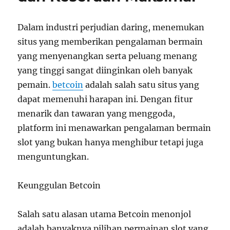
Anda
Dalam industri perjudian daring, menemukan
situs yang memberikan pengalaman bermain
yang menyenangkan serta peluang menang
yang tinggi sangat diinginkan oleh banyak
pemain.
betcoin
adalah salah satu situs yang
dapat memenuhi harapan ini. Dengan fitur
menarik dan tawaran yang menggoda,
platform ini menawarkan pengalaman bermain
slot yang bukan hanya menghibur tetapi juga
menguntungkan.
Keunggulan Betcoin
Salah satu alasan utama Betcoin menonjol
adalah banyaknya pilihan permainan slot yang