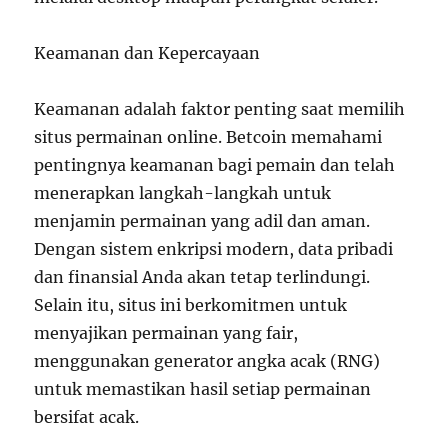
Keamanan dan Kepercayaan
Keamanan adalah faktor penting saat memilih
situs permainan online. Betcoin memahami
pentingnya keamanan bagi pemain dan telah
menerapkan langkah-langkah untuk
menjamin permainan yang adil dan aman.
Dengan sistem enkripsi modern, data pribadi
dan finansial Anda akan tetap terlindungi.
Selain itu, situs ini berkomitmen untuk
menyajikan permainan yang fair,
menggunakan generator angka acak (RNG)
untuk memastikan hasil setiap permainan
bersifat acak.