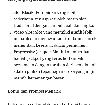
Slot Klasik: Permainan yang lebih
sederhana, terinspirasi oleh mesin slot
tradisional dengan simbol buah dan angka.
Video Slot: Slot yang memiliki grafik lebih
menarik dan menawarkan fitur bonus untuk
menambah keseruan dalam permainan.
Progressive Jackpot: Slot ini memberikan
hadiah jackpot yang terus bertambah
bersamaan dengan taruhan dari pemain. Ini
adalah pilihan tepat bagi mereka yang ingin
meraih kemenangan besar.
Bonus dan Promosi Menarik
Betcoin juga dikenal dengan berbagai bonus