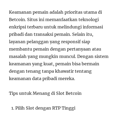
Keamanan pemain adalah prioritas utama di
Betcoin. Situs ini memanfaatkan teknologi
enkripsi terbaru untuk melindungi informasi
pribadi dan transaksi pemain. Selain itu,
layanan pelanggan yang responsif siap
membantu pemain dengan pertanyaan atau
masalah yang mungkin muncul. Dengan sistem
keamanan yang kuat, pemain bisa bermain
dengan tenang tanpa khawatir tentang
keamanan data pribadi mereka.
Tips untuk Menang di Slot Betcoin
Pilih Slot dengan RTP Tinggi