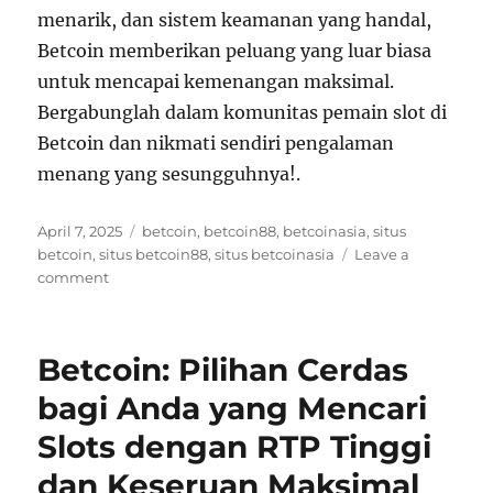
menarik, dan sistem keamanan yang handal,
Betcoin memberikan peluang yang luar biasa
untuk mencapai kemenangan maksimal.
Bergabunglah dalam komunitas pemain slot di
Betcoin dan nikmati sendiri pengalaman
menang yang sesungguhnya!.
Posted
Tags
April 7, 2025
betcoin
,
betcoin88
,
betcoinasia
,
situs
on
betcoin
,
situs betcoin88
,
situs betcoinasia
Leave a
on
comment
Keuntungan
Menggunakan
Situs
Betcoin: Pilihan Cerdas
Betcoin
untuk
bagi Anda yang Mencari
Menikmati
Slots dengan RTP Tinggi
Game
Slot
dan Keseruan Maksimal
Favorit