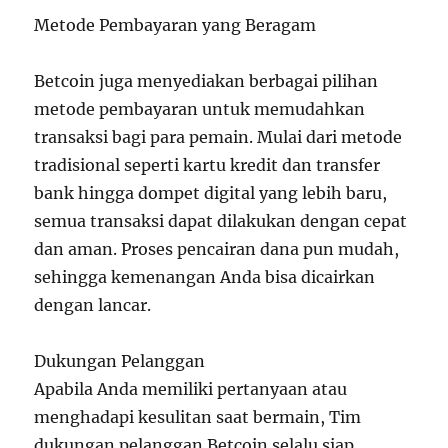
Metode Pembayaran yang Beragam
Betcoin juga menyediakan berbagai pilihan
metode pembayaran untuk memudahkan
transaksi bagi para pemain. Mulai dari metode
tradisional seperti kartu kredit dan transfer
bank hingga dompet digital yang lebih baru,
semua transaksi dapat dilakukan dengan cepat
dan aman. Proses pencairan dana pun mudah,
sehingga kemenangan Anda bisa dicairkan
dengan lancar.
Dukungan Pelanggan
Apabila Anda memiliki pertanyaan atau
menghadapi kesulitan saat bermain, Tim
dukungan pelanggan Betcoin selalu siap