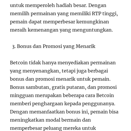
untuk memperoleh hadiah besar. Dengan
memilih permainan yang memiliki RTP tinggi,
pemain dapat memperbesar kemungkinan
meraih kemenangan yang menguntungkan.
Bonus dan Promosi yang Menarik
Betcoin tidak hanya menyediakan permainan
yang menyenangkan, tetapi juga berbagai
bonus dan promosi menarik untuk pemain.
Bonus sambutan, gratis putaran, dan promosi
mingguan merupakan beberapa cara Betcoin
memberi penghargaan kepada penggunanya.
Dengan memanfaatkan bonus ini, pemain bisa
meningkatkan modal bermain dan
memperbesar peluang mereka untuk