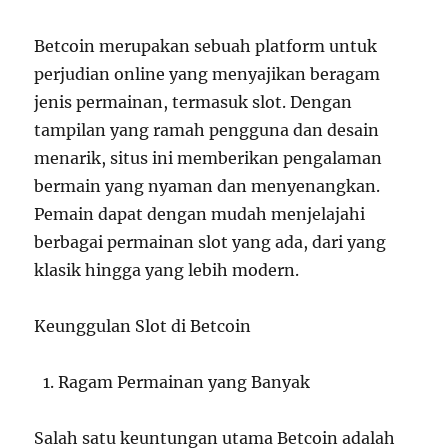
Betcoin merupakan sebuah platform untuk
perjudian online yang menyajikan beragam
jenis permainan, termasuk slot. Dengan
tampilan yang ramah pengguna dan desain
menarik, situs ini memberikan pengalaman
bermain yang nyaman dan menyenangkan.
Pemain dapat dengan mudah menjelajahi
berbagai permainan slot yang ada, dari yang
klasik hingga yang lebih modern.
Keunggulan Slot di Betcoin
Ragam Permainan yang Banyak
Salah satu keuntungan utama Betcoin adalah