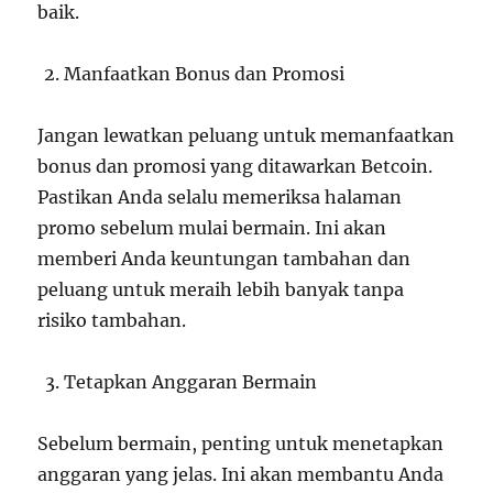
baik.
Manfaatkan Bonus dan Promosi
Jangan lewatkan peluang untuk memanfaatkan
bonus dan promosi yang ditawarkan Betcoin.
Pastikan Anda selalu memeriksa halaman
promo sebelum mulai bermain. Ini akan
memberi Anda keuntungan tambahan dan
peluang untuk meraih lebih banyak tanpa
risiko tambahan.
Tetapkan Anggaran Bermain
Sebelum bermain, penting untuk menetapkan
anggaran yang jelas. Ini akan membantu Anda