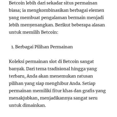
Betcoin lebih dari sekadar situs permainan
biasa; ia mengkombinasikan berbagai elemen
yang membuat pengalaman bermain menjadi
lebih menyenangkan. Berikut beberapa alasan
untuk memilih Betcoin:
Berbagai Pilihan Permainan
Koleksi permainan slot di Betcoin sangat
banyak. Dari tema tradisional hingga yang
terbaru, Anda akan menemukan ratusan
pilihan yang siap menghibur Anda. Setiap
permainan memiliki fitur khas dan grafis yang
menakjubkan, menjadikannya sangat seru
untuk dimainkan.