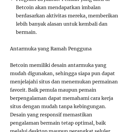
Betcoin akan mendapatkan imbalan
berdasarkan aktivitas mereka, memberikan
lebih banyak alasan untuk kembali dan
bermain.
Antarmuka yang Ramah Pengguna
Betcoin memiliki desain antarmuka yang
mudah digunakan, sehingga siapa pun dapat
menjelajahi situs dan menemukan permainan
favorit. Baik pemula maupun pemain
berpengalaman dapat memahami cara kerja
situs dengan mudah tanpa kebingungan.
Desain yang responsif memastikan
pengalaman bermain tetap optimal, baik
melalui desktop maupun perangkat seluler.