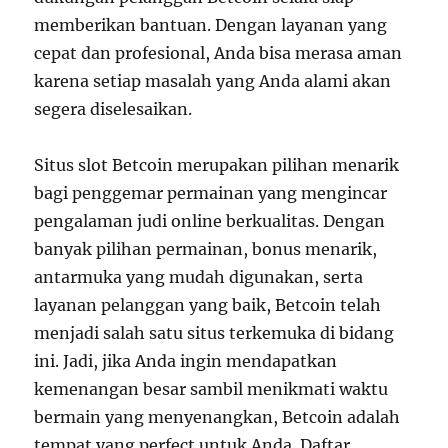
memberikan bantuan. Dengan layanan yang
cepat dan profesional, Anda bisa merasa aman
karena setiap masalah yang Anda alami akan
segera diselesaikan.
Situs slot Betcoin merupakan pilihan menarik
bagi penggemar permainan yang mengincar
pengalaman judi online berkualitas. Dengan
banyak pilihan permainan, bonus menarik,
antarmuka yang mudah digunakan, serta
layanan pelanggan yang baik, Betcoin telah
menjadi salah satu situs terkemuka di bidang
ini. Jadi, jika Anda ingin mendapatkan
kemenangan besar sambil menikmati waktu
bermain yang menyenangkan, Betcoin adalah
tempat yang perfect untuk Anda. Daftar