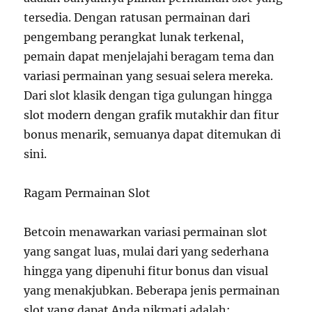
tersedia. Dengan ratusan permainan dari
pengembang perangkat lunak terkenal,
pemain dapat menjelajahi beragam tema dan
variasi permainan yang sesuai selera mereka.
Dari slot klasik dengan tiga gulungan hingga
slot modern dengan grafik mutakhir dan fitur
bonus menarik, semuanya dapat ditemukan di
sini.
Ragam Permainan Slot
Betcoin menawarkan variasi permainan slot
yang sangat luas, mulai dari yang sederhana
hingga yang dipenuhi fitur bonus dan visual
yang menakjubkan. Beberapa jenis permainan
slot yang dapat Anda nikmati adalah: